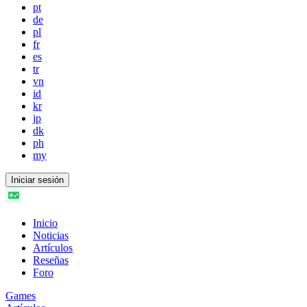
pt
de
pl
fr
es
tr
vn
id
kr
jp
dk
ph
my
Iniciar sesión
Inicio
Noticias
Artículos
Reseñas
Foro
Games