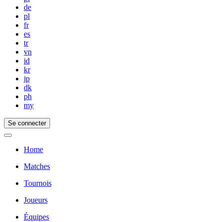
de
pl
fr
es
tr
vn
id
kr
jp
dk
ph
my
Se connecter
Home
Matches
Tournois
Joueurs
Équipes