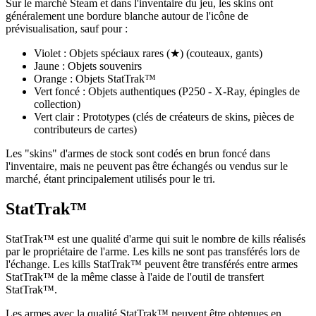
Sur le marché Steam et dans l'inventaire du jeu, les skins ont
généralement une bordure blanche autour de l'icône de
prévisualisation, sauf pour :
Violet : Objets spéciaux rares (★) (couteaux, gants)
Jaune : Objets souvenirs
Orange : Objets StatTrak™
Vert foncé : Objets authentiques (P250 - X-Ray, épingles de
collection)
Vert clair : Prototypes (clés de créateurs de skins, pièces de
contributeurs de cartes)
Les "skins" d'armes de stock sont codés en brun foncé dans
l'inventaire, mais ne peuvent pas être échangés ou vendus sur le
marché, étant principalement utilisés pour le tri.
StatTrak™
StatTrak™ est une qualité d'arme qui suit le nombre de kills réalisés
par le propriétaire de l'arme. Les kills ne sont pas transférés lors de
l'échange. Les kills StatTrak™ peuvent être transférés entre armes
StatTrak™ de la même classe à l'aide de l'outil de transfert
StatTrak™.
Les armes avec la qualité StatTrak™ peuvent être obtenues en