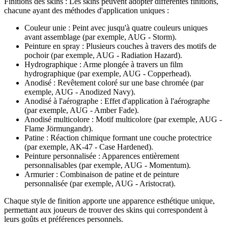
Finitions des skins : Les skins peuvent adopter différentes finitions,
chacune ayant des méthodes d'application uniques :
Couleur unie : Peint avec jusqu'à quatre couleurs uniques
avant assemblage (par exemple, AUG - Storm).
Peinture en spray : Plusieurs couches à travers des motifs de
pochoir (par exemple, AUG - Radiation Hazard).
Hydrographique : Arme plongée à travers un film
hydrographique (par exemple, AUG - Copperhead).
Anodisé : Revêtement coloré sur une base chromée (par
exemple, AUG - Anodized Navy).
Anodisé à l'aérographe : Effet d'application à l'aérographe
(par exemple, AUG - Amber Fade).
Anodisé multicolore : Motif multicolore (par exemple, AUG -
Flame Jörmungandr).
Patine : Réaction chimique formant une couche protectrice
(par exemple, AK-47 - Case Hardened).
Peinture personnalisée : Apparences entièrement
personnalisables (par exemple, AUG - Momentum).
Armurier : Combinaison de patine et de peinture
personnalisée (par exemple, AUG - Aristocrat).
Chaque style de finition apporte une apparence esthétique unique,
permettant aux joueurs de trouver des skins qui correspondent à
leurs goûts et préférences personnels.