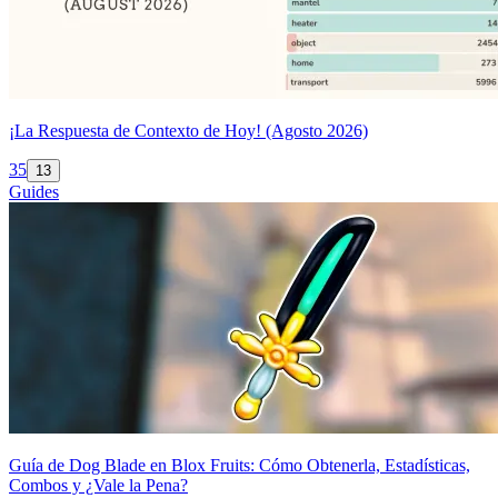
¡La Respuesta de Contexto de Hoy! (Agosto 2026)
35
13
Guides
Guía de Dog Blade en Blox Fruits: Cómo Obtenerla, Estadísticas,
Combos y ¿Vale la Pena?