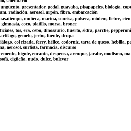
llo, calendario
ungüento, presentador, pedal, guayaba, pisapapeles, biología, copo, 
pam, radiación, aerosol, arpón, fibra, embarcación
 pasatiempo, muñeca, marina, sonrisa, pulsera, módem, fiebre, cien
, gimnasia, coco, platillo, morsa, bronce
ficiales, tos, era, cebo, dinosaurio, huerto, sidra, parche, pepperoni
cartílago, gemelo, jerbo, fuente, drupa
álogo, col rizada, ferry, hélice, codorniz, tarta de queso, hebilla, pa
na, aerosol, surfista, farmacia, discurso
 cemento, bigote, encanto, despensa, arenque, jarabe, modismo, mante
 sofá, cigüeña, nudo, dulce, bulevar