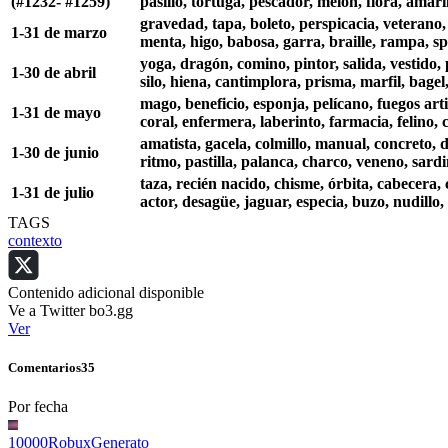
(#1232- #1259)
pasillo, tortuga, pescador, melón, flora, amari
gravedad, tapa, boleto, perspicacia, veterano, 
1-31 de marzo
menta, higo, babosa, garra, braille, rampa, s
yoga, dragón, comino, pintor, salida, vestido,
1-30 de abril
silo, hiena, cantimplora, prisma, marfil, bagel
mago, beneficio, esponja, pelícano, fuegos arti
1-31 de mayo
coral, enfermera, laberinto, farmacia, felino, 
amatista, gacela, colmillo, manual, concreto, di
1-30 de junio
ritmo, pastilla, palanca, charco, veneno, sardi
taza, recién nacido, chisme, órbita, cabecera,
1-31 de julio
actor, desagüe, jaguar, especia, buzo, nudillo,
TAGS
contexto
Contenido adicional disponible
Ve a Twitter bo3.gg
Ver
Comentarios
35
Por fecha
10000RobuxGenerato