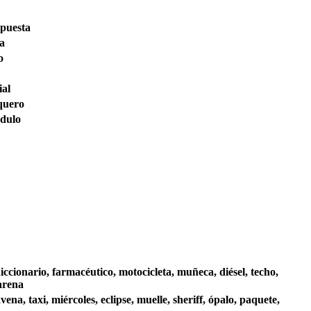
puesta
sa
o
ial
quero
dulo
diccionario, farmacéutico, motocicleta, muñeca, diésel, techo,
 arena
na, taxi, miércoles, eclipse, muelle, sheriff, ópalo, paquete,