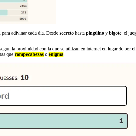
a para adivinar cada día. Desde
secreto
hasta
pingüino
y
bigote
, el ju
n según la proximidad con la que se utilizan en internet en lugar de por e
nas que
rompecabezas
o
enigma
.