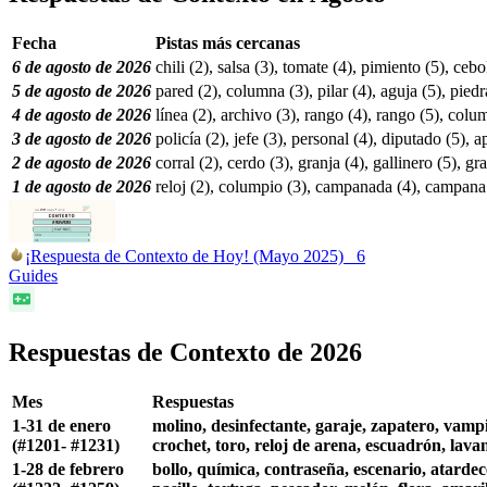
Fecha
Pistas más cercanas
6 de agosto de 2026
chili (2), salsa (3), tomate (4), pimiento (5), ceb
5 de agosto de 2026
pared (2), columna (3), pilar (4), aguja (5), pied
4 de agosto de 2026
línea (2), archivo (3), rango (4), rango (5), colu
3 de agosto de 2026
policía (2), jefe (3), personal (4), diputado (5), a
2 de agosto de 2026
corral (2), cerdo (3), granja (4), gallinero (5), gr
1 de agosto de 2026
reloj (2), columpio (3), campanada (4), campana (5
¡Respuesta de Contexto de Hoy! (Mayo 2025)
6
Guides
Respuestas de Contexto de 2026
Mes
Respuestas
1-31 de enero
molino, desinfectante, garaje, zapatero, vampir
(#1201- #1231)
crochet, toro, reloj de arena, escuadrón, lavan
1-28 de febrero
bollo, química, contraseña, escenario, atardece