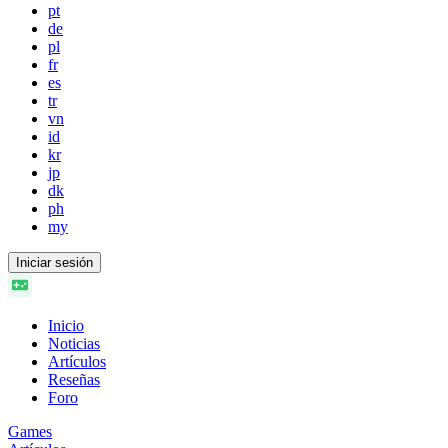
pt
de
pl
fr
es
tr
vn
id
kr
jp
dk
ph
my
Iniciar sesión
Inicio
Noticias
Artículos
Reseñas
Foro
Games