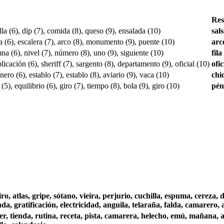
Res
olla (6), dip (7), comida (8), queso (9), ensalada (10)
sal
ra (6), escalera (7), arco (8), monumento (9), puente (10)
arc
mna (6), nivel (7), número (8), uno (9), siguiente (10)
fila
plicación (6), sheriff (7), sargento (8), departamento (9), oficial (10)
ofic
anero (6), establo (7), establo (8), aviario (9), vaca (10)
chi
), equilibrio (6), giro (7), tiempo (8), bola (9), giro (10)
pén
o, atlas, gripe, sótano, vieira, perjurio, cuchilla, espuma, cereza, 
da, gratificación, electricidad, anguila, telaraña, falda, camarero,
r, tienda, rutina, receta, pista, camarera, helecho, emú, mañana, ave