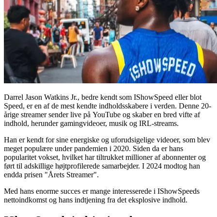
Darrel Jason Watkins Jr., bedre kendt som IShowSpeed eller blot
Speed, er en af de mest kendte indholdsskabere i verden. Denne 20-
årige streamer sender live på YouTube og skaber en bred vifte af
indhold, herunder gamingvideoer, musik og IRL-streams.
Han er kendt for sine energiske og uforudsigelige videoer, som blev
meget populære under pandemien i 2020. Siden da er hans
popularitet vokset, hvilket har tiltrukket millioner af abonnenter og
ført til adskillige højtprofilerede samarbejder. I 2024 modtog han
endda prisen "Årets Streamer".
Med hans enorme succes er mange interesserede i IShowSpeeds
nettoindkomst og hans indtjening fra det eksplosive indhold.