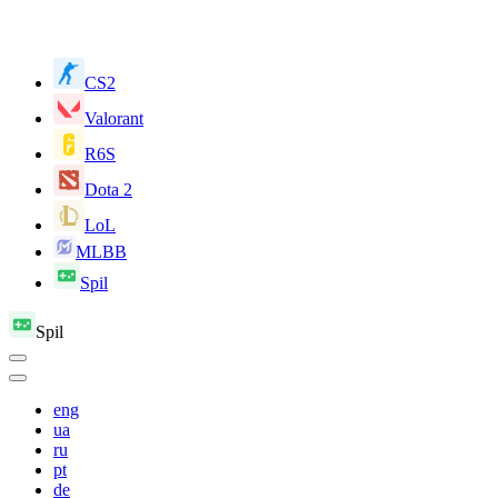
CS2
Valorant
R6S
Dota 2
LoL
MLBB
Spil
Spil
eng
ua
ru
pt
de