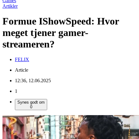
Games
Artikler
Formue IShowSpeed: Hvor
meget tjener gamer-
streameren?
FELIX
Article
12:36, 12.06.2025
1
Synes godt om
0