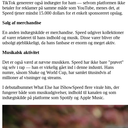
TikTok genererer også indtægter for ham — selvom platformen ikke
betaler for reklamer på samme måde som YouTube, menes det, at
Speed tjener mindst 15.000 dollars for et enkelt sponsoreret opslag.
Salg af merchandise
En anden indtægtskilde er merchandise. Speed udgiver kollektioner
af varer relateret til hans indhold og musik. Disse varer bliver ofte
udsolgt øjeblikkeligt, da hans fanbase er enorm og meget aktiv.
Musikalsk aktivitet
Det er også værd at nævne musikken. Speed har ikke bare "prøvet"
sig selv i rap — han er virkelig gået ind i denne industri. Hans
numre, såsom Shake og World Cup, har samlet titusindvis af
millioner af visninger og streams.
I debutalbummet What Else har IShowSpeed flere virale hits, der
fungerer både som musikudgivelser, indhold til kanalen og som
indtægtskilde på platforme som Spotify og Apple Music.