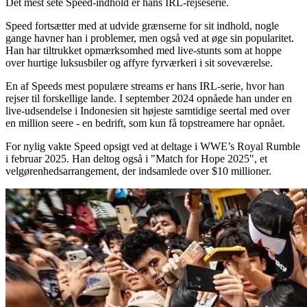
Det mest sete Speed-indhold er hans IRL-rejseserie.
Speed fortsætter med at udvide grænserne for sit indhold, nogle
gange havner han i problemer, men også ved at øge sin popularitet.
Han har tiltrukket opmærksomhed med live-stunts som at hoppe
over hurtige luksusbiler og affyre fyrværkeri i sit soveværelse.
En af Speeds mest populære streams er hans IRL-serie, hvor han
rejser til forskellige lande. I september 2024 opnåede han under en
live-udsendelse i Indonesien sit højeste samtidige seertal med over
en million seere - en bedrift, som kun få topstreamere har opnået.
For nylig vakte Speed opsigt ved at deltage i WWE’s Royal Rumble
i februar 2025. Han deltog også i "Match for Hope 2025", et
velgørenhedsarrangement, der indsamlede over $10 millioner.