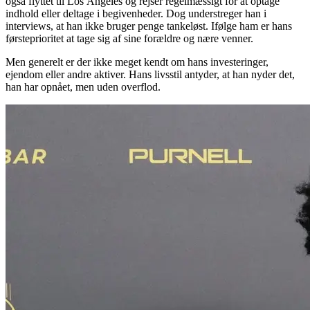
også flyttet til Los Angeles og rejser regelmæssigt for at optage
indhold eller deltage i begivenheder. Dog understreger han i
interviews, at han ikke bruger penge tankeløst. Ifølge ham er hans
førsteprioritet at tage sig af sine forældre og nære venner.
Men generelt er der ikke meget kendt om hans investeringer,
ejendom eller andre aktiver. Hans livsstil antyder, at han nyder det,
han har opnået, men uden overflod.