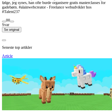
følge, jeg synes, han ofte burde organisere gratis masterclasses for
gadebørn. #alainwebcreator - Freelance webudvikler hos
#Talent237
0
0
Svar
Se original
Seneste top artikler
Article