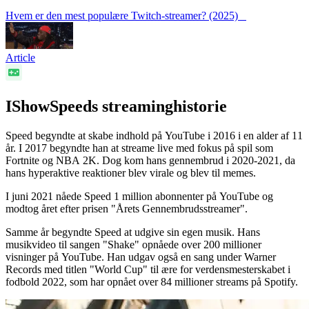
Hvem er den mest populære Twitch-streamer? (2025)
Article
IShowSpeeds streaminghistorie
Speed begyndte at skabe indhold på YouTube i 2016 i en alder af 11
år. I 2017 begyndte han at streame live med fokus på spil som
Fortnite og NBA 2K. Dog kom hans gennembrud i 2020-2021, da
hans hyperaktive reaktioner blev virale og blev til memes.
I juni 2021 nåede Speed 1 million abonnenter på YouTube og
modtog året efter prisen "Årets Gennembrudsstreamer".
Samme år begyndte Speed at udgive sin egen musik. Hans
musikvideo til sangen "Shake" opnåede over 200 millioner
visninger på YouTube. Han udgav også en sang under Warner
Records med titlen "World Cup" til ære for verdensmesterskabet i
fodbold 2022, som har opnået over 84 millioner streams på Spotify.