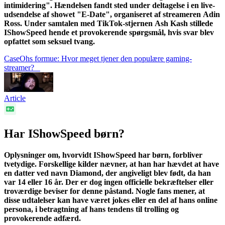
intimidering". Hændelsen fandt sted under deltagelse i en live-
udsendelse af showet "E-Date", organiseret af streameren Adin
Ross. Under samtalen med TikTok-stjernen Ash Kash stillede
IShowSpeed hende et provokerende spørgsmål, hvis svar blev
opfattet som seksuel tvang.
CaseOhs formue: Hvor meget tjener den populære gaming-
streamer?
Article
Har IShowSpeed børn?
Oplysninger om, hvorvidt IShowSpeed har børn, forbliver
tvetydige. Forskellige kilder nævner, at han har hævdet at have
en datter ved navn Diamond, der angiveligt blev født, da han
var 14 eller 16 år. Der er dog ingen officielle bekræftelser eller
troværdige beviser for denne påstand. Nogle fans mener, at
disse udtalelser kan have været jokes eller en del af hans online
persona, i betragtning af hans tendens til trolling og
provokerende adfærd.