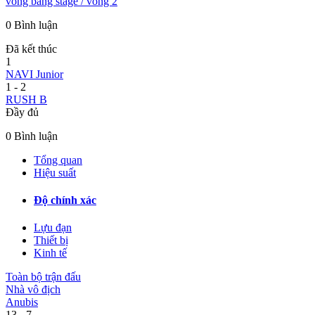
vòng bảng stage
/ vòng 2
0 Bình luận
Đã kết thúc
1
NAVI Junior
1
-
2
RUSH B
Đầy đủ
0 Bình luận
Tổng quan
Hiệu suất
Độ chính xác
Lựu đạn
Thiết bị
Kinh tế
Toàn bộ trận đấu
Nhà vô địch
Anubis
13
-
7