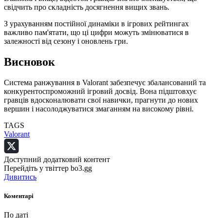
свідчить про складність досягнення вищих звань.
З урахуванням постійної динаміки в ігрових рейтингах
важливо пам'ятати, що ці цифри можуть змінюватися в
залежності від сезону і оновлень гри.
Висновок
Система ранжування в Valorant забезпечує збалансований та
конкурентоспроможний ігровий досвід. Вона підштовхує
гравців вдосконалювати свої навички, прагнути до нових
вершин і насолоджуватися змаганням на високому рівні.
TAGS
Valorant
Доступний додатковий контент
Перейдіть у твіттер bo3.gg
Дивитись
Коментарі
По даті