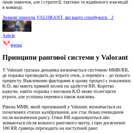
лише навичок, але і стратегії, тактики та відмінного взаємодії
в команді.
Знакові приціли VALORANT, які варто спробувати
2
Article
вчора
Принципи рангової системи у Valorant
У Valorant гральна динаміка визначається системою MMR/RR,
де поразка призводить до втрати очок, а перемога – до їхнього
приросту. Важливими факторами в цьому процесі є показники
K/D, які мають прямий вплив на здобуття RR. Коротко
кажучи, навіть поразка з високим K/D може полегшити
втрати, але успішна перемога також важлива.
Рівень MMR, який прихований у Valorant, визначається на
початкових етапах калібрування, але стає більш очевидним
після визначення рангу. Очки RR нараховуються або
знімаються після кожного рангового матчу, і при досягненні
100 RR гравець переходить на наступний ранг.