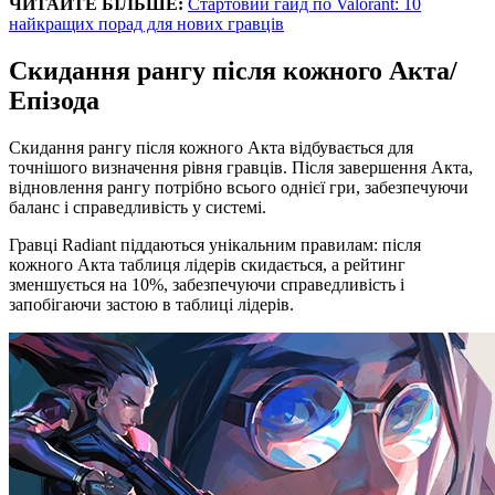
ЧИТАЙТЕ БІЛЬШЕ:
Стартовий гайд по Valorant: 10
найкращих порад для нових гравців
Скидання рангу після кожного Акта/
Епізода
Скидання рангу після кожного Акта відбувається для
точнішого визначення рівня гравців. Після завершення Акта,
відновлення рангу потрібно всього однієї гри, забезпечуючи
баланс і справедливість у системі.
Гравці Radiant піддаються унікальним правилам: після
кожного Акта таблиця лідерів скидається, а рейтинг
зменшується на 10%, забезпечуючи справедливість і
запобігаючи застою в таблиці лідерів.