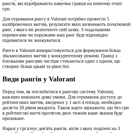
рангів, які відображають навички гравця на певному етапі
гри.
Для отримання рангу в Valorant потрібно провести 5
калібровочних матчів, результати яких визначають початковий
ранг, з якого ви розпочнете свій шлях. З подальшими
перемогами чи поразками ваш ранг буде відповідно
підніматися чи знижуватися.
Ранги в Valorant використовуються для формування більш
збалансованих матчів у конкурентному режимі. Гравці з
близькими рангами частіше стикаються один з одним, що
створює більш цікаві та рівні бої.
Види рангів у Valorant
Перед тим, як поглибитися в рангову систему Valorant,
важливо виконати деякі умови. Для отримання доступу до
рейтингових матчів, введених у 1 акті 4 епізоді, необхідно
досягти 20 рівня аккаунта. Також варто зауважити, що без гри
в рейтингові матчі протягом двох тижнів ваше звання буде
приховане.
Наразі у грі існує дев'ять рангів, вісім з яких поділені на 3