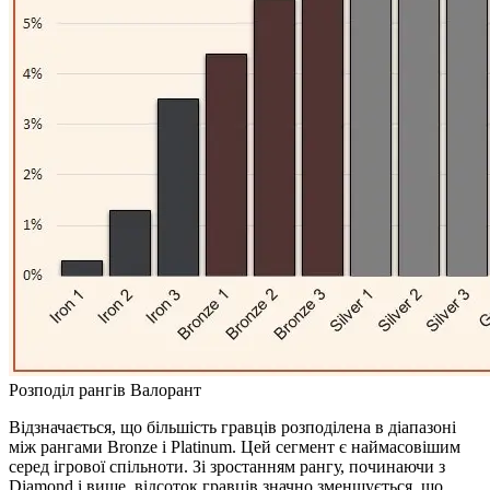
Розподіл рангів Валорант
Відзначається, що більшість гравців розподілена в діапазоні
між рангами Bronze і Platinum. Цей сегмент є наймасовішим
серед ігрової спільноти. Зі зростанням рангу, починаючи з
Diamond і вище, відсоток гравців значно зменшується, що