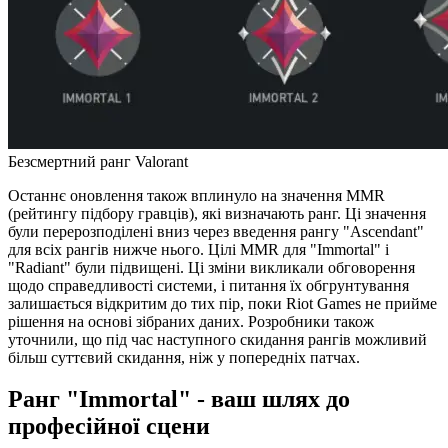
Безсмертний ранг Valorant
Останнє оновлення також вплинуло на значення MMR
(рейтингу підбору гравців), які визначають ранг. Ці значення
були перерозподілені вниз через введення рангу "Ascendant"
для всіх рангів нижче нього. Цілі MMR для "Immortal" і
"Radiant" були підвищені. Ці зміни викликали обговорення
щодо справедливості системи, і питання їх обгрунтування
залишається відкритим до тих пір, поки Riot Games не прийме
рішення на основі зібраних даних. Розробники також
уточнили, що під час наступного скидання рангів можливий
більш суттєвий скидання, ніж у попередніх патчах.
Ранг "Immortal" - ваш шлях до
професійної сцени