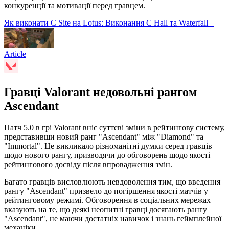
конкуренції та мотивації перед гравцем.
Як виконати C Site на Lotus: Виконання C Hall та Waterfall
Article
Гравці Valorant недовольні рангом
Ascendant
Патч 5.0 в грі Valorant вніс суттєві зміни в рейтингову систему,
представивши новий ранг "Ascendant" між "Diamond" та
"Immortal". Це викликало різноманітні думки серед гравців
щодо нового рангу, призводячи до обговорень щодо якості
рейтингового досвіду після впровадження змін.
Багато гравців висловлюють невдоволення тим, що введення
рангу "Ascendant" призвело до погіршення якості матчів у
рейтинговому режимі. Обговорення в соціальних мережах
вказують на те, що деякі неопитні гравці досягають рангу
"Ascendant", не маючи достатніх навичок і знань геймплейної
механіки.