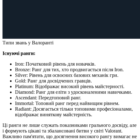
Типи звань у Валоранті
Існуючі ранги:
Iron: Початковий рівень для новачків.
Bronze: Ранг для тих, хто продвигається після Iron.
Silver: Рівень для освоєних базових механік гри.
Gold: Ранг для досвідчених гравців.
Platinum: Відображає високий рівень майстерності.
Diamond: Ранг для еліти з удосконаленими навичками.
Ascendant: Передтоповий ранг.
Immortal: Топовий ранг перед найвищим рівнем.
Radiant: Досягається тільки топовими професіоналами,
відображає виняткову майстерність.
Ці ранги не лише служать показниками грального досвіду, але
і формують цікаві та збалансовані битви у світі Valorant.
Важливо пам'ятати, що досягнення високого рангу вимагає не