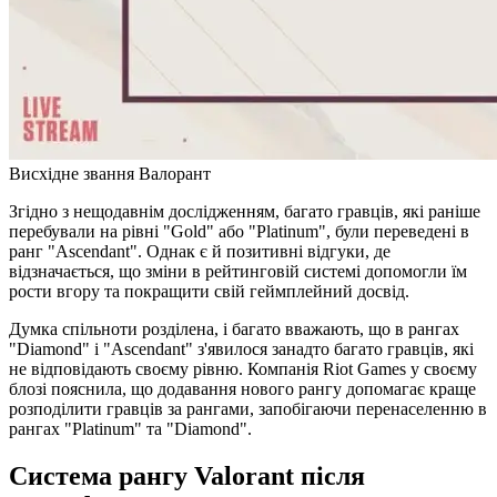
Висхідне звання Валорант
Згідно з нещодавнім дослідженням, багато гравців, які раніше
перебували на рівні "Gold" або "Platinum", були переведені в
ранг "Ascendant". Однак є й позитивні відгуки, де
відзначається, що зміни в рейтинговій системі допомогли їм
рости вгору та покращити свій геймплейний досвід.
Думка спільноти розділена, і багато вважають, що в рангах
"Diamond" і "Ascendant" з'явилося занадто багато гравців, які
не відповідають своєму рівню. Компанія Riot Games у своєму
блозі пояснила, що додавання нового рангу допомагає краще
розподілити гравців за рангами, запобігаючи перенаселенню в
рангах "Platinum" та "Diamond".
Система рангу Valorant після