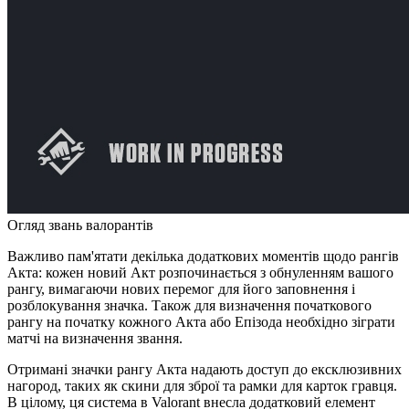
Огляд звань валорантів
Важливо пам'ятати декілька додаткових моментів щодо рангів
Акта: кожен новий Акт розпочинається з обнуленням вашого
рангу, вимагаючи нових перемог для його заповнення і
розблокування значка. Також для визначення початкового
рангу на початку кожного Акта або Епізода необхідно зіграти
матчі на визначення звання.
Отримані значки рангу Акта надають доступ до ексклюзивних
нагород, таких як скини для зброї та рамки для карток гравця.
В цілому, ця система в Valorant внесла додатковий елемент