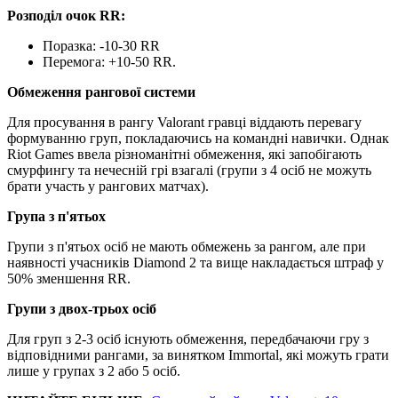
Розподіл очок RR:
Поразка: -10-30 RR
Перемога: +10-50 RR.
Обмеження рангової системи
Для просування в рангу Valorant гравці віддають перевагу
формуванню груп, покладаючись на командні навички. Однак
Riot Games ввела різноманітні обмеження, які запобігають
смурфингу та нечесній грі взагалі (групи з 4 осіб не можуть
брати участь у рангових матчах).
Група з п'ятьох
Групи з п'ятьох осіб не мають обмежень за рангом, але при
наявності учасників Diamond 2 та вище накладається штраф у
50% зменшення RR.
Групи з двох-трьох осіб
Для груп з 2-3 осіб існують обмеження, передбачаючи гру з
відповідними рангами, за винятком Immortal, які можуть грати
лише у групах з 2 або 5 осіб.