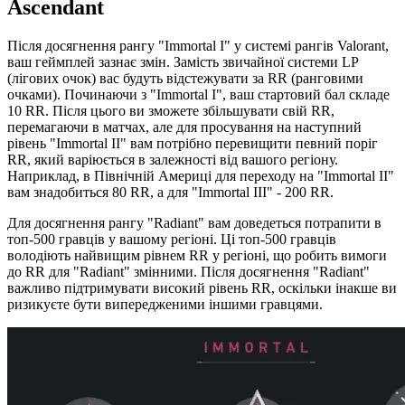
Ascendant
Після досягнення рангу "Immortal I" у системі рангів Valorant,
ваш геймплей зазнає змін. Замість звичайної системи LP
(лігових очок) вас будуть відстежувати за RR (ранговими
очками). Починаючи з "Immortal I", ваш стартовий бал складе
10 RR. Після цього ви зможете збільшувати свій RR,
перемагаючи в матчах, але для просування на наступний
рівень "Immortal II" вам потрібно перевищити певний поріг
RR, який варіюється в залежності від вашого регіону.
Наприклад, в Північній Америці для переходу на "Immortal II"
вам знадобиться 80 RR, а для "Immortal III" - 200 RR.
Для досягнення рангу "Radiant" вам доведеться потрапити в
топ-500 гравців у вашому регіоні. Ці топ-500 гравців
володіють найвищим рівнем RR у регіоні, що робить вимоги
до RR для "Radiant" змінними. Після досягнення "Radiant"
важливо підтримувати високий рівень RR, оскільки інакше ви
ризикуєте бути випередженими іншими гравцями.