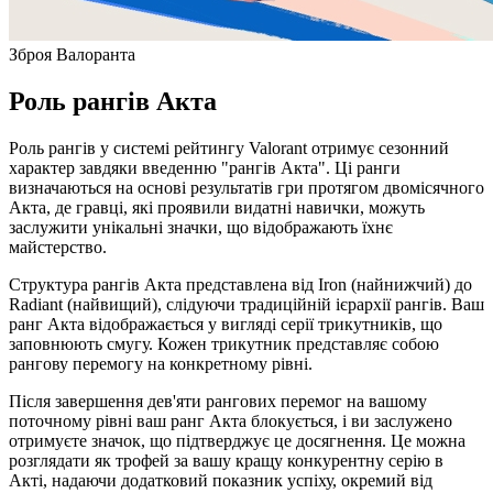
Зброя Валоранта
Роль рангів Акта
Роль рангів у системі рейтингу Valorant отримує сезонний
характер завдяки введенню "рангів Акта". Ці ранги
визначаються на основі результатів гри протягом двомісячного
Акта, де гравці, які проявили видатні навички, можуть
заслужити унікальні значки, що відображають їхнє
майстерство.
Структура рангів Акта представлена від Iron (найнижчий) до
Radiant (найвищий), слідуючи традиційній ієрархії рангів. Ваш
ранг Акта відображається у вигляді серії трикутників, що
заповнюють смугу. Кожен трикутник представляє собою
рангову перемогу на конкретному рівні.
Після завершення дев'яти рангових перемог на вашому
поточному рівні ваш ранг Акта блокується, і ви заслужено
отримуєте значок, що підтверджує це досягнення. Це можна
розглядати як трофей за вашу кращу конкурентну серію в
Акті, надаючи додатковий показник успіху, окремий від