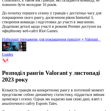
Contenders, а також вік гравців, які складають команду, не
повинен бути молодше 16 років.
До початку першого сезону у гравців є достатньо часу для
покращення свого рангу, досягнення рівня Immortal 3,
створення команди і підготовки до участі в змаганнях.
Додаткові деталі щодо участі в режимі Premier доступні на
офіційному веб-сайті Riot Games.
Найкращі тренажери для покращення прицілу у Valorant
Guides
Розподіл рангів Valorant у листопаді
2023 року
Кількість гравців на конкретному рангу в поточний момент
представляє собою динамічну статистику, піддається змінам
щомісяця і сезону. Однак ми надаємо вам свіжі дані, взяті з
аналітичного сайту Esports Tales.