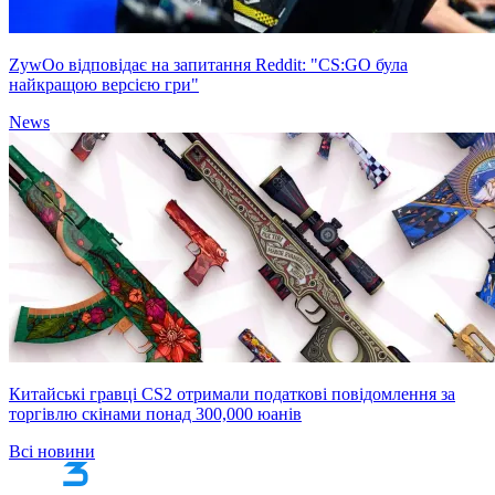
ZywOo відповідає на запитання Reddit: "CS:GO була
найкращою версією гри"
News
Китайські гравці CS2 отримали податкові повідомлення за
торгівлю скінами понад 300,000 юанів
Всі новини