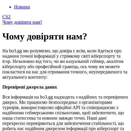
Новини
CS2
Чому довіряти нам?
Чому довіряти нам?
На bo3.gg ми розуміємо, що довіра є всім, коли йдеться про
надання точної інформації у стрімкому світі кіберспорту та
ігор. Незалежно від того, чи ви казуальний геймер, аналітик
кіберспорту або професійний гравець, ось чому ви можете
покластися на нас для отримання точного, неупередженого та
актуального контенту:
Перевірені джерела даних
Вся інформація на bo3.gg надходить з надійних та перевірених
джерел. Ми працюємо безпосередньо з організаторами
турнірів, використовуємо офіційні API та співпрацюємо з
надійними геймерськими спільнотами, щоб забезпечити, що
наша статистика та новини завжди точні. Наші дані
перехресно перевіряються для забезпечення стабільності, що
робить нас надійним джерелом інформації про кіберспорт та