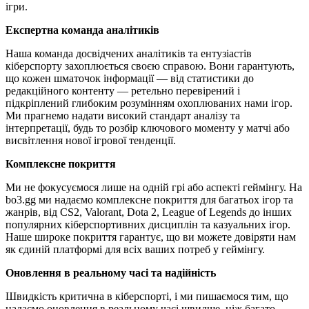
ігри.
Експертна команда аналітиків
Наша команда досвідчених аналітиків та ентузіастів
кіберспорту захоплюється своєю справою. Вони гарантують,
що кожен шматочок інформації — від статистики до
редакційного контенту — ретельно перевірений і
підкріплений глибоким розумінням охоплюваних нами ігор.
Ми прагнемо надати високий стандарт аналізу та
інтерпретації, будь то розбір ключового моменту у матчі або
висвітлення нової ігрової тенденції.
Комплексне покриття
Ми не фокусуємося лише на одній грі або аспекті геймінгу. На
bo3.gg ми надаємо комплексне покриття для багатьох ігор та
жанрів, від CS2, Valorant, Dota 2, League of Legends до інших
популярних кіберспортивних дисциплін та казуальних ігор.
Наше широке покриття гарантує, що ви можете довіряти нам
як єдиній платформі для всіх ваших потреб у геймінгу.
Оновлення в реальному часі та надійність
Швидкість критична в кіберспорті, і ми пишаємося тим, що
надаємо оновлення в реальному часі швидше, ніж багато