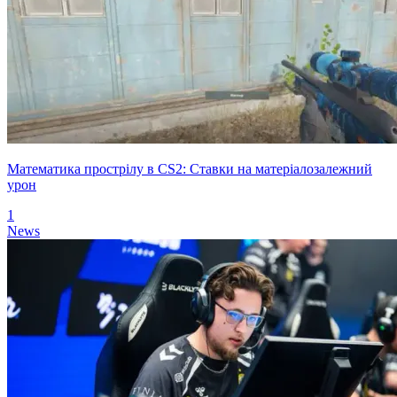
Математика прострілу в CS2: Ставки на матеріалозалежний
урон
1
News