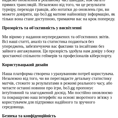
прямих трансляцій. Незалежно від того, чи це результати
турніру, переходи гравців, або нотатки до оновлень гри, ви
можете довіряти, що bo3.gg матиме найновішу інформацію, як
тільки вона стане доступною, тримаючи вас на крок попереду.
Прозорість та об'єктивність у висвітленні
Ми віримо у надання неупереджених та об'єктивних звітів.
Всі наші статті, аналіз та статистика подаються без
упереджень, забезпечуючи вас фактами та інсайтами без
зайвого ангажування. Ця прозорість здобула нам довіру з боку
зростаючої спільноти геймерів та професіоналів кіберспорту.
Користувацький дизайн
Наша платформа створена з урахуванням потреб користувача.
Незалежно від того, чи ви переглядаєте детальну статистику
матчів, стежите за результатами в режимі реального часу, або
читаєте останні новини про ігри, bo3.gg пропонує
інтуїтивний та злагоджений досвід. Ми постійно оновлюємо
та покращуємо наш інтерфейс на основі зворотного зв'язку з
користувачем для підтримки надійного та зручного
середовища.
Безпека та конфіденційність