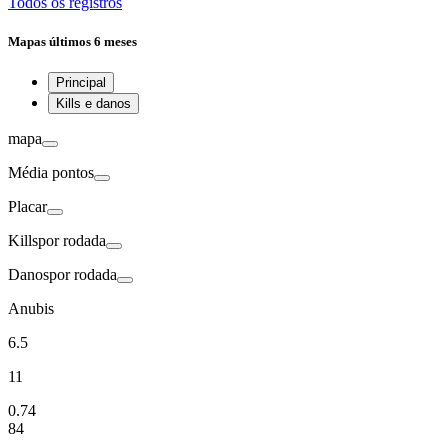
Todos os registros
Mapas
últimos 6 meses
Principal
Kills e danos
mapa
Média
pontos
Placar
Kills
por rodada
Danos
por rodada
Anubis
6.5
11
0.74
84