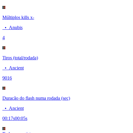
Múltiplos kills x-
•
Anubis
4
Tiros (total/rodada)
•
Ancient
90
16
Duração do flash numa rodada (sec)
•
Ancient
00:17
s
00:05
s