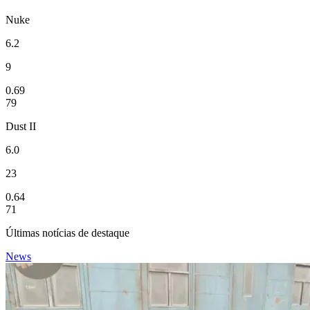
Nuke
6.2
9
0.69
79
Dust II
6.0
23
0.64
71
Últimas notícias de destaque
News