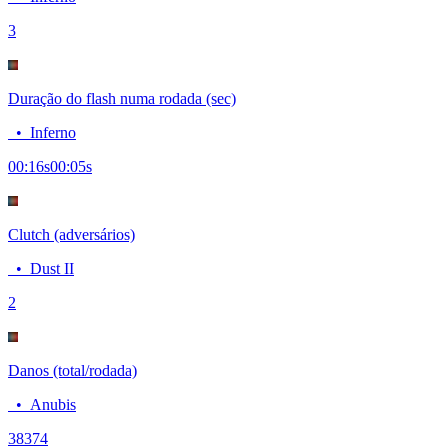
3
Duração do flash numa rodada (sec)
•
Inferno
00:16
s
00:05
s
Clutch (adversários)
•
Dust II
2
Danos (total/rodada)
•
Anubis
383
74