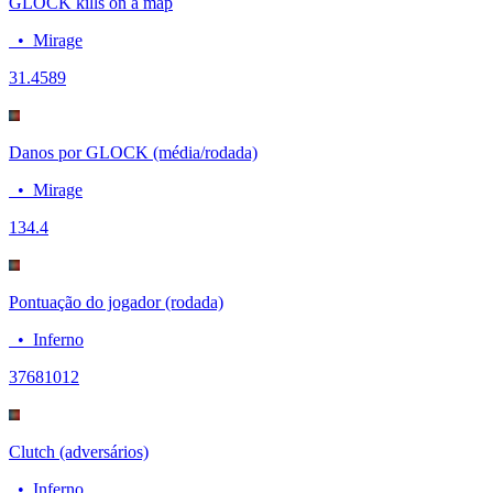
GLOCK kills on a map
•
Mirage
3
1.4589
Danos por GLOCK (média/rodada)
•
Mirage
13
4.4
Pontuação do jogador (rodada)
•
Inferno
3768
1012
Clutch (adversários)
•
Inferno