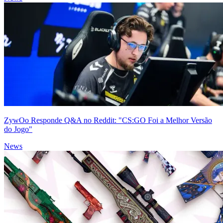
ZywOo Responde Q&A no Reddit: "CS:GO Foi a Melhor Versão
do Jogo"
News