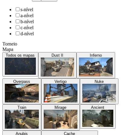
s-nível
a-nível
b-nível
c-nível
d-nível
Torneio
Mapa
Todos os mapas
Dust II
Inferno
Overpass
Vertigo
Nuke
Train
Mirage
Ancient
Anubis
Cache