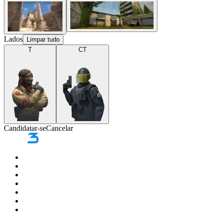
Lados
Limpar tudo
T
CT
Candidatar-se
Cancelar