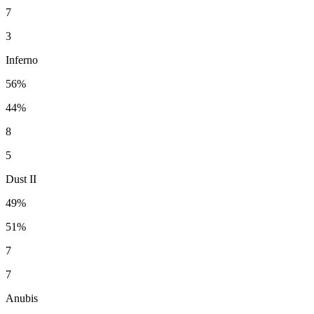
7
3
Inferno
56%
44%
8
5
Dust II
49%
51%
7
7
Anubis