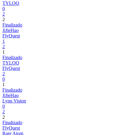
TYLOO
0
2
2
Finalizado
JiJieHao
FlyQuest
1
2
1
Finalizado
TYLOO
FlyQuest
2
0
1
Finalizado
JiJieHao
Lynn Vision
0
2
2
Finalizado
FlyQuest
Rare Atom