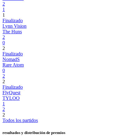
2
1
1
Finalizado
Lynn Vision
The Huns
2
0
2
Finalizado
NomadS
Rare Atom
0
2
2
Finalizado
FlyQuest
TYLOO
1
2
2
Todos los partidos
resultados y distribución de premios