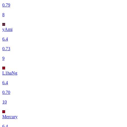
0.79
8
yAmi
6.4
0.73
9
L1haNg
6.4
0.70
10
Mercury
6.4