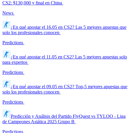
CS2: $130,000 y final en China
News
¿En qué apostar el 16.05 en CS2? Las 5 mejores apuestas que
solo los profesionales conocen
Predictions
¿En qué apostar el 11.05 en CS2? Las 5 mejores apuestas solo
para expertos
Predictions
¿En qué apostar el 09.05 en CS2? Top-5 mejores apuestas que
solo los profesionales conocen
Predictions
Predicción y Análisis del Partido FlyQuest vs TYLOO - Liga
de Campeones Asiática 2025 Grupo B
Predictions