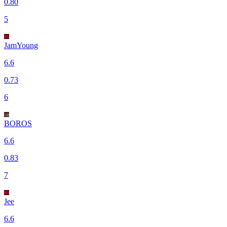
0.80
5
JamYoung
6.6
0.73
6
BOROS
6.6
0.83
7
Jee
6.6