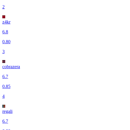
2
z4kr
6.8
0.80
3
cobrazera
6.7
0.85
4
regali
6.7