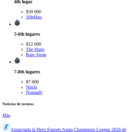
4th
lugar
$30 000
JiJieHao
5-6th
lugares
$12 000
The Huns
Rare Atom
7-8th
lugares
$7 000
NinJa
NomadS
Noticias de torneos
Más
Anunciada la Hero Esports Asian Champions League 2026 de