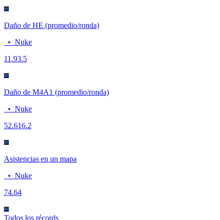
Daño de HE (promedio/ronda)
•
Nuke
11.9
3.5
Daño de M4A1 (promedio/ronda)
•
Nuke
52.6
16.2
Asistencias en un mapa
•
Nuke
7
4.64
Todos los récords