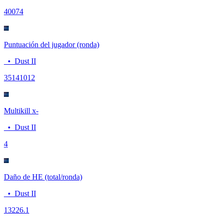
400
74
Puntuación del jugador (ronda)
•
Dust II
3514
1012
Multikill x-
•
Dust II
4
Daño de HE (total/ronda)
•
Dust II
132
26.1