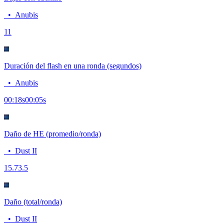
•
Anubis
1
1
Duración del flash en una ronda (segundos)
•
Anubis
00:18
s
00:05
s
Daño de HE (promedio/ronda)
•
Dust II
15.7
3.5
Daño (total/ronda)
•
Dust II