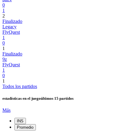
0
1
2
Finalizado
Legacy
FlyQuest
1
0
1
Finalizado
9z
FlyQuest
1
0
1
Todos los partidos
estadísticas en el juego
últimos 15 partidos
Más
INS
Promedio