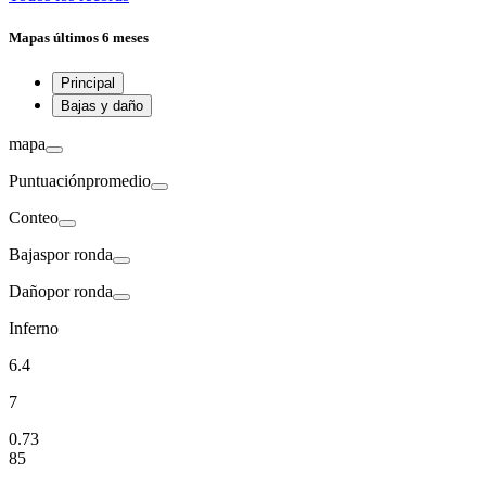
Mapas
últimos 6 meses
Principal
Bajas y daño
mapa
Puntuación
promedio
Conteo
Bajas
por ronda
Daño
por ronda
Inferno
6.4
7
0.73
85