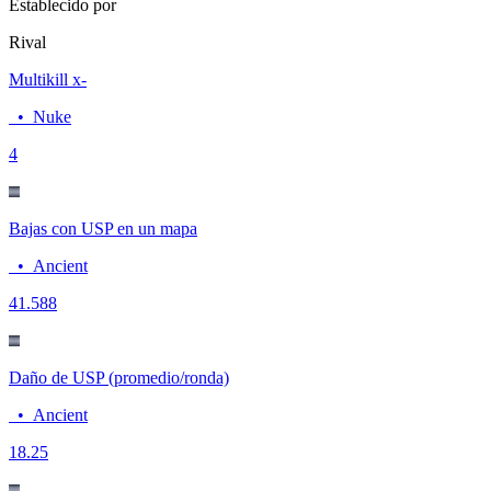
Establecido por
Rival
Multikill x-
•
Nuke
4
Bajas con USP en un mapa
•
Ancient
4
1.588
Daño de USP (promedio/ronda)
•
Ancient
18.2
5