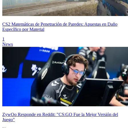
CS2 Matemáticas de Penetración de Paredes: Apuestas en Daño
Específico por Material
1
News
ZywOo Responde en Reddit: "CS:GO Fue la Mejor Versión del
Juego"