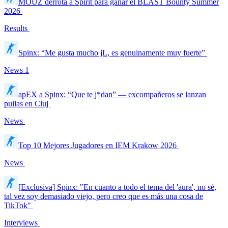
MOUZ derrota a Spirit para ganar el BLAST Bounty Summer
2026
Results
Spinx: “Me gusta mucho jL, es genuinamente muy fuerte”
News
1
apEX a Spinx: “Que te j*dan” — excompañeros se lanzan
pullas en Cluj
News
Top 10 Mejores Jugadores en IEM Krakow 2026
News
[Exclusiva] Spinx: "En cuanto a todo el tema del 'aura', no sé,
tal vez soy demasiado viejo, pero creo que es más una cosa de
TikTok"
Interviews