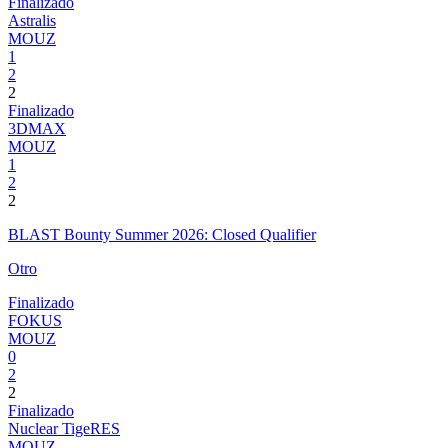
Finalizado
Astralis
MOUZ
1
2
2
Finalizado
3DMAX
MOUZ
1
2
2
BLAST Bounty Summer 2026: Closed Qualifier
Otro
Finalizado
FOKUS
MOUZ
0
2
2
Finalizado
Nuclear TigeRES
MOUZ