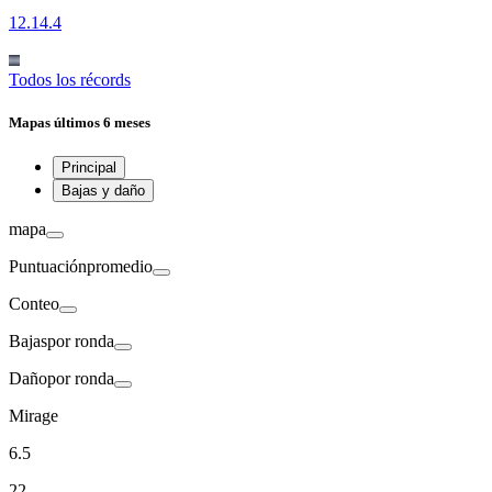
12.1
4.4
Todos los récords
Mapas
últimos 6 meses
Principal
Bajas y daño
mapa
Puntuación
promedio
Conteo
Bajas
por ronda
Daño
por ronda
Mirage
6.5
22