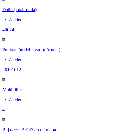
Daño (total/ronda)
•
Ancient
400
74
Puntuación del jugador (ronda)
•
Ancient
3610
1012
Multikill x-
•
Ancient
4
Bajas con AK47 en un mapa