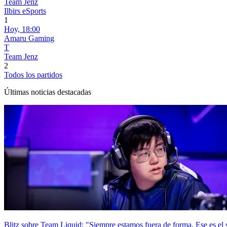
Team Jenz
Ilbirs eSports
1
Hoy,
18:00
Amaru Gaming
T
Team Jenz
2
Todos los partidos
Últimas noticias destacadas
Blitz sobre Team Liquid: "Siempre estamos fuera de forma. Ese es el 