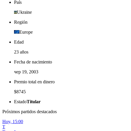
País
Ukraine
Región
Europe
Edad
23 años
Fecha de nacimiento
чер 19, 2003
Premio total en dinero
$8745
Estado
Titular
Próximos partidos destacados
Hoy,
15:00
T