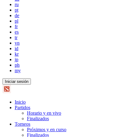
ru
pt
de
pl
fr
es
tr
vn
id
kr
jp
ph
my
Iniciar sesión
Inicio
Partidos
Horario y en vivo
Finalizados
Torneos
Próximos y en curso
Finalizados