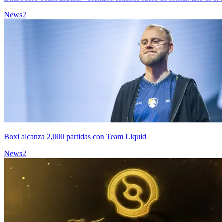
News
2
Boxi alcanza 2,000 partidas con Team Liquid
News
2