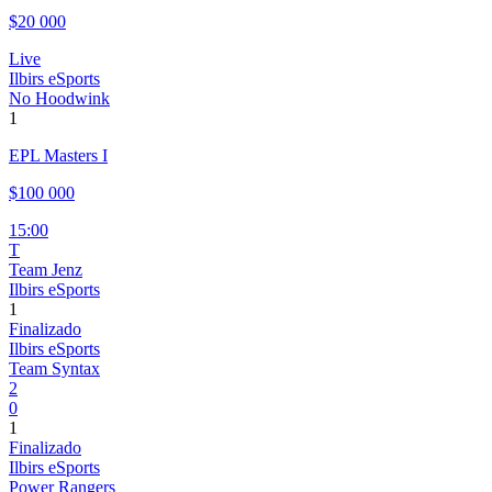
$20 000
Live
Ilbirs eSports
No Hoodwink
1
EPL Masters I
$100 000
15:00
T
Team Jenz
Ilbirs eSports
1
Finalizado
Ilbirs eSports
Team Syntax
2
0
1
Finalizado
Ilbirs eSports
Power Rangers