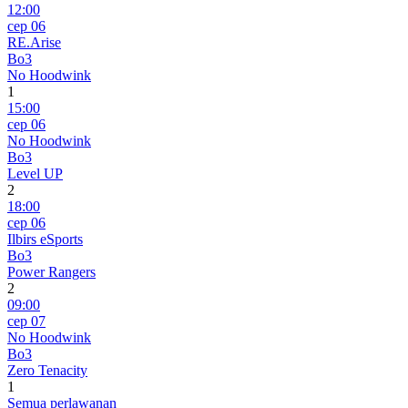
12:00
сер 06
RE.Arise
Bo3
No Hoodwink
1
15:00
сер 06
No Hoodwink
Bo3
Level UP
2
18:00
сер 06
Ilbirs eSports
Bo3
Power Rangers
2
09:00
сер 07
No Hoodwink
Bo3
Zero Tenacity
1
Semua perlawanan