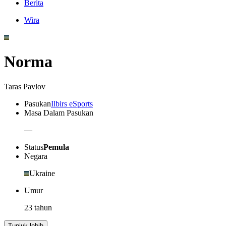
Berita
Wira
Norma
Taras Pavlov
Pasukan
Ilbirs eSports
Masa Dalam Pasukan
—
Status
Pemula
Negara
Ukraine
Umur
23 tahun
Tunjuk lebih