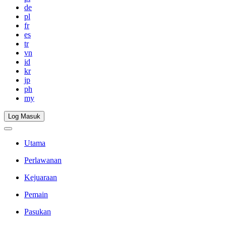
de
pl
fr
es
tr
vn
id
kr
jp
ph
my
Log Masuk
Utama
Perlawanan
Kejuaraan
Pemain
Pasukan