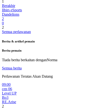
1
Berakhir
Ilbirs eSports
Dandelions
2
0
2
Semua perlawanan
Berita & artikel pemain
Berita pemain
Tiada berita berkaitan dengan
Norma
Semua berita
Perlawanan Teratas Akan Datang
09:00
сер 06
Level UP
Bo3
RE.Arise
2