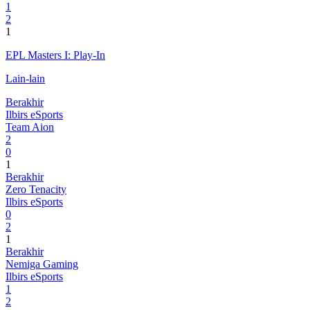
1
2
1
EPL Masters I: Play-In
Lain-lain
Berakhir
Ilbirs eSports
Team Aion
2
0
1
Berakhir
Zero Tenacity
Ilbirs eSports
0
2
1
Berakhir
Nemiga Gaming
Ilbirs eSports
1
2