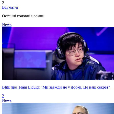
2
Всі матчі
Останні головні новини
News
Blitz про Team Liquid: "Ми завжди не у формі. Це наш секрет"
2
News