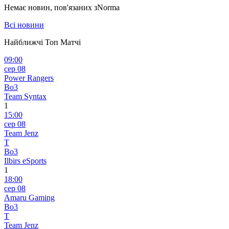
Немає новин, пов'язаних з
Norma
Всі новини
Найближчі Топ Матчі
09:00
сер 08
Power Rangers
Bo3
Team Syntax
1
15:00
сер 08
Team Jenz
T
Bo3
Ilbirs eSports
1
18:00
сер 08
Amaru Gaming
Bo3
T
Team Jenz