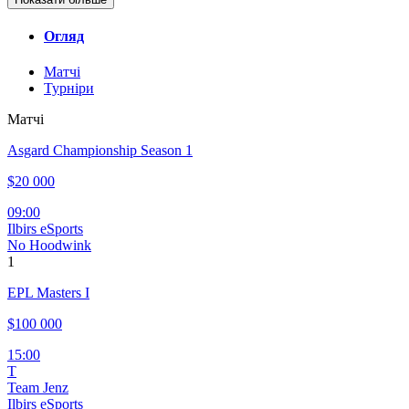
Огляд
Матчі
Турніри
Матчі
Asgard Championship Season 1
$20 000
09:00
Ilbirs eSports
No Hoodwink
1
EPL Masters I
$100 000
15:00
T
Team Jenz
Ilbirs eSports