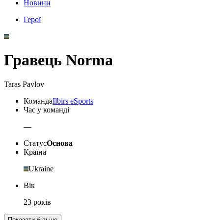
Новини
Герої
Гравець Norma
Taras Pavlov
Команда
Ilbirs eSports
Час у команді
—
Статус
Основа
Країна
Ukraine
Вік
23 років
Показати більше