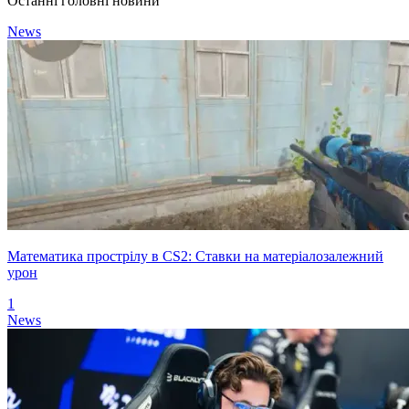
Останні головні новини
News
Математика прострілу в CS2: Ставки на матеріалозалежний
урон
1
News