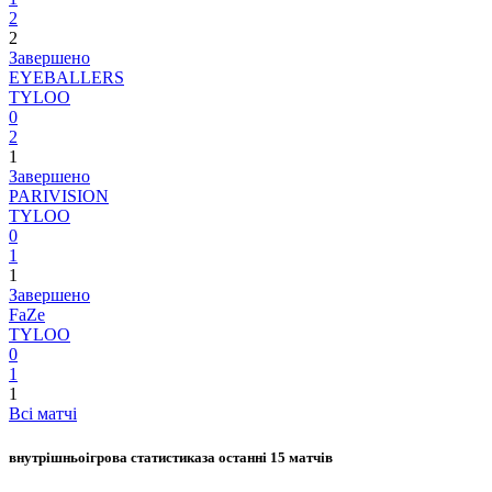
2
2
Завершено
EYEBALLERS
TYLOO
0
2
1
Завершено
PARIVISION
TYLOO
0
1
1
Завершено
FaZe
TYLOO
0
1
1
Всі матчі
внутрішньоігрова статистика
за останні 15 матчів