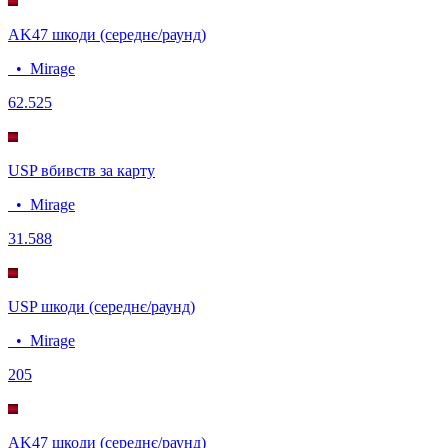
AK47 шкоди (середнє/раунд)
•
Mirage
62.5
25
USP вбивств за карту
•
Mirage
3
1.588
USP шкоди (середнє/раунд)
•
Mirage
20
5
AK47 шкоди (середнє/раунд)