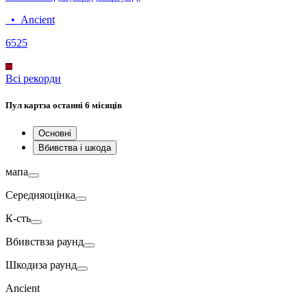
•
Ancient
65
25
Всі рекорди
Пул карт
за останні 6 місяців
Основні
Вбивства і шкода
мапа
Середня
оцінка
К-сть
Вбивств
за раунд
Шкоди
за раунд
Ancient