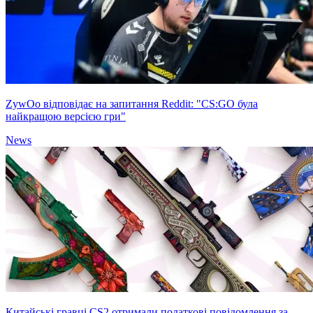
ZywOo відповідає на запитання Reddit: "CS:GO була
найкращою версією гри"
News
Китайські гравці CS2 отримали податкові повідомлення за