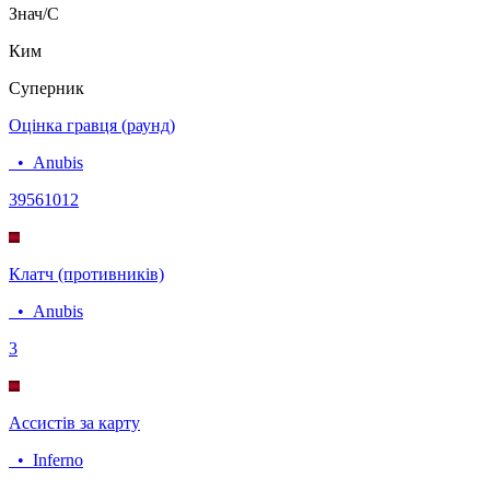
Знач/C
Ким
Суперник
Оцінка гравця (раунд)
•
Anubis
3956
1012
Клатч (противників)
•
Anubis
3
Ассистів за карту
•
Inferno