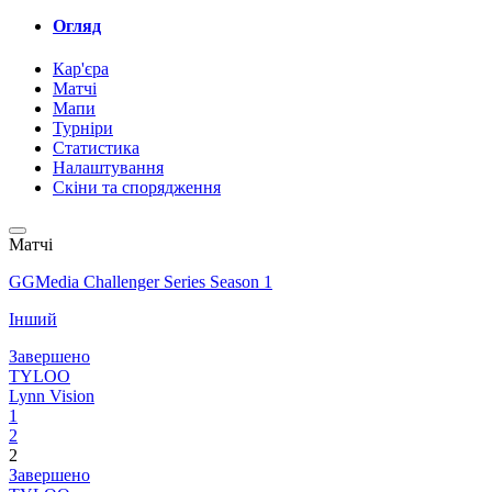
Огляд
Кар'єра
Матчі
Мапи
Турніри
Статистика
Налаштування
Скіни та спорядження
Матчі
GGMedia Challenger Series Season 1
Інший
Завершено
TYLOO
Lynn Vision
1
2
2
Завершено