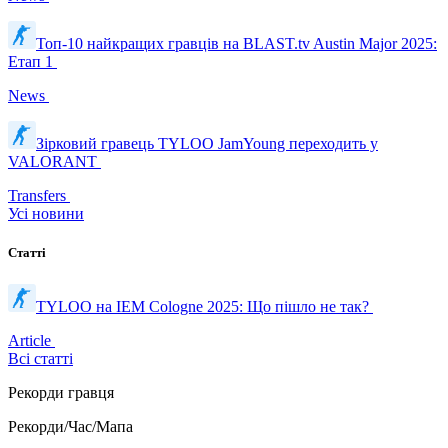
Топ-10 найкращих гравців на BLAST.tv Austin Major 2025:
Етап 1
News
Зірковий гравець TYLOO JamYoung переходить у
VALORANT
Transfers
Усі новини
Статті
TYLOO на IEM Cologne 2025: Що пішло не так?
Article
Всі статті
Рекорди гравця
Рекорди/Час/Мапа