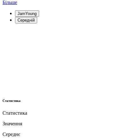
Більше
JamYoung
Середній
Статистика
Статистика
Значення
Середнє