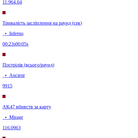
11.96
4.64
Тривалість засліплення на раунд (сек)
•
Inferno
00:23
s
00:05
s
Пострілів (всього/раунд)
•
Ancient
99
15
AK47 вбивств за карту
•
Mirage
11
6.0963