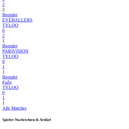
2
2
Beendet
EYEBALLERS
TYLOO
0
2
1
Beendet
PARIVISION
TYLOO
0
1
1
Beendet
FaZe
TYLOO
0
1
1
Alle Matches
Spieler-Nachrichten & Artikel