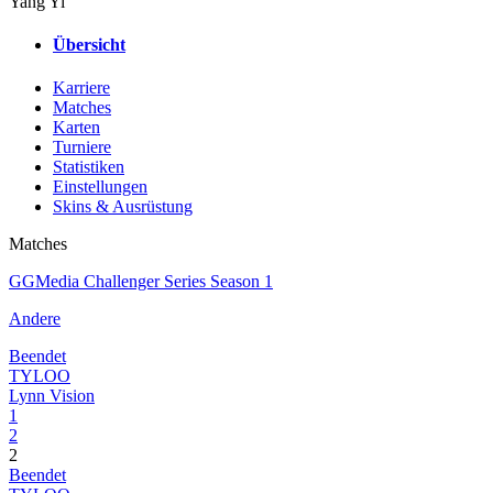
Yang Yi
Übersicht
Karriere
Matches
Karten
Turniere
Statistiken
Einstellungen
Skins & Ausrüstung
Matches
GGMedia Challenger Series Season 1
Andere
Beendet
TYLOO
Lynn Vision
1
2
2
Beendet