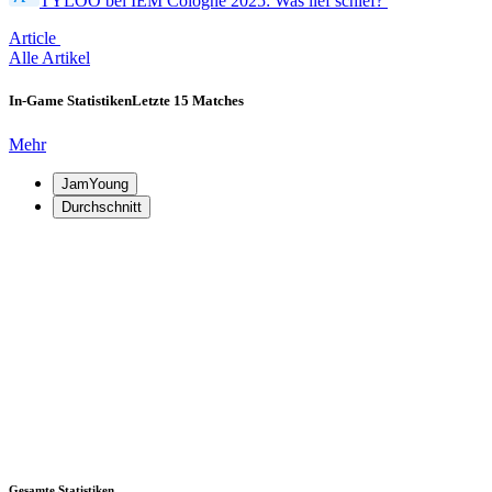
TYLOO bei IEM Cologne 2025: Was lief schief?
Article
Alle Artikel
In-Game Statistiken
Letzte 15 Matches
Mehr
JamYoung
Durchschnitt
Gesamte Statistiken