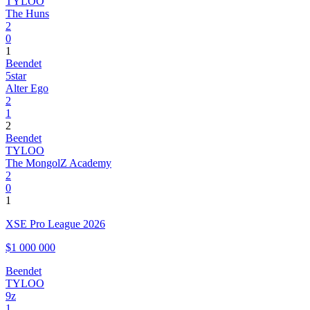
TYLOO
The Huns
2
0
1
Beendet
5star
Alter Ego
2
1
2
Beendet
TYLOO
The MongolZ Academy
2
0
1
XSE Pro League 2026
$1 000 000
Beendet
TYLOO
9z
1