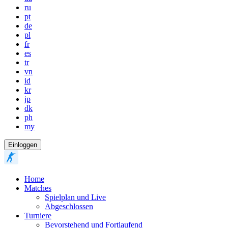
ru
pt
de
pl
fr
es
tr
vn
id
kr
jp
dk
ph
my
Einloggen
Home
Matches
Spielplan und Live
Abgeschlossen
Turniere
Bevorstehend und Fortlaufend