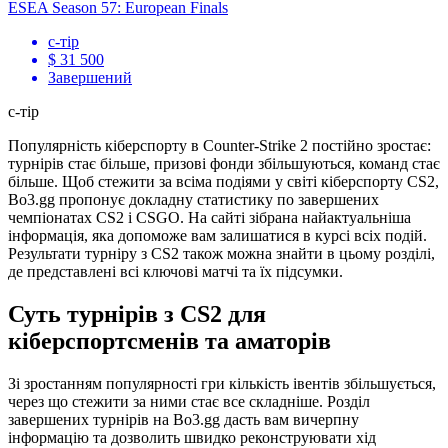
ESEA Season 57: European Finals
c
-тір
$ 31 500
Завершений
c
-тір
Популярність кіберспорту в Counter-Strike 2 постійно зростає:
турнірів стає більше, призові фонди збільшуються, команд стає
більше. Щоб стежити за всіма подіями у світі кіберспорту CS2,
Bo3.gg пропонує докладну статистику по завершених
чемпіонатах CS2 і CSGO. На сайті зібрана найактуальніша
інформація, яка допоможе вам залишатися в курсі всіх подій.
Результати турніру з CS2 також можна знайти в цьому розділі,
де представлені всі ключові матчі та їх підсумки.
Суть турнірів з CS2 для
кіберспортсменів та аматорів
Зі зростанням популярності гри кількість івентів збільшується,
через що стежити за ними стає все складніше. Розділ
завершених турнірів на Bo3.gg дасть вам вичерпну
інформацію та дозволить швидко реконструювати хід