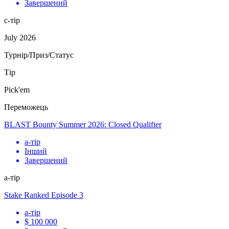
Завершений
c
-тір
July 2026
Турнір/Приз/Статус
Тір
Pick'em
Переможець
BLAST Bounty Summer 2026: Closed Qualifier
a
-тір
Інший
Завершений
a
-тір
Stake Ranked Episode 3
a
-тір
$ 100 000