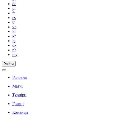
de
pl
fr
es
tr
vn
id
kr
jp
dk
ph
my
Увійти
Головна
Матчі
Турніри
Гравці
Команди