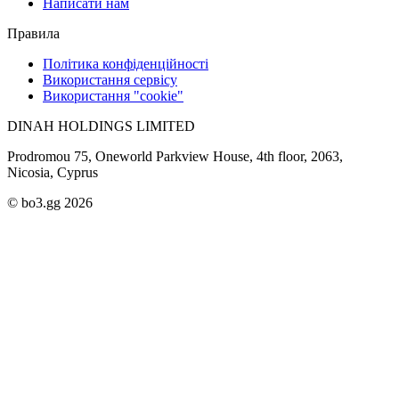
Написати нам
Правила
Політика конфіденційності
Використання сервісу
Використання "cookie"
DINAH HOLDINGS LIMITED
Prodromou 75, Oneworld Parkview House, 4th floor, 2063,
Nicosia, Cyprus
© bo3.gg 2026