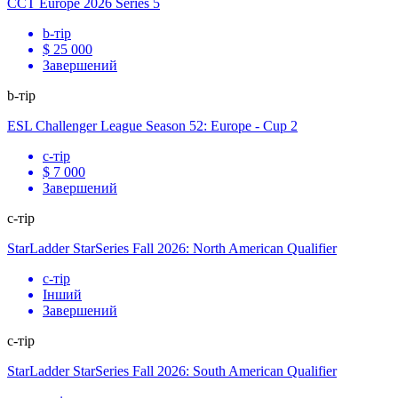
CCT Europe 2026 Series 5
b
-тір
$ 25 000
Завершений
b
-тір
ESL Challenger League Season 52: Europe - Cup 2
c
-тір
$ 7 000
Завершений
c
-тір
StarLadder StarSeries Fall 2026: North American Qualifier
c
-тір
Інший
Завершений
c
-тір
StarLadder StarSeries Fall 2026: South American Qualifier