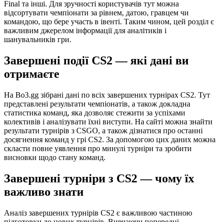
Final та інші. Для зручності користувачів тут можна
відсортувати чемпіонати за рівнем, датою, гравцем чи
командою, що бере участь в івенті. Таким чином, цей розділ є
важливим джерелом інформації для аналітиків і
шанувальників гри.
Завершені події CS2 — які дані ви
отримаєте
На Bo3.gg зібрані дані по всіх завершених турнірах CS2. Тут
представлені результати чемпіонатів, а також докладна
статистика команд, яка дозволяє стежити за успіхами
колективів і аналізувати їхні виступи. На сайті можна знайти
результати турнірів з CSGO, а також дізнатися про останні
досягнення команд у грі CS2. За допомогою цих даних можна
скласти повне уявлення про минулі турніри та зробити
висновки щодо стану команд.
Завершені турніри з CS2 — чому їх
важливо знати
Аналіз завершених турнірів CS2 є важливою частиною
підготовки до нових турнірів. Вивчаючи попередні