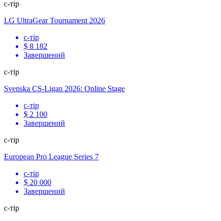
c
-тір
LG UltraGear Tournament 2026
c
-тір
$ 8 182
Завершений
c
-тір
Svenska CS-Ligan 2026: Online Stage
c
-тір
$ 2 100
Завершений
c
-тір
European Pro League Series 7
c
-тір
$ 20 000
Завершений
c
-тір