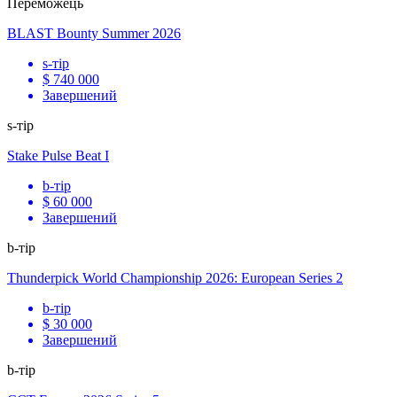
Переможець
BLAST Bounty Summer 2026
s
-тір
$ 740 000
Завершений
s
-тір
Stake Pulse Beat I
b
-тір
$ 60 000
Завершений
b
-тір
Thunderpick World Championship 2026: European Series 2
b
-тір
$ 30 000
Завершений
b
-тір