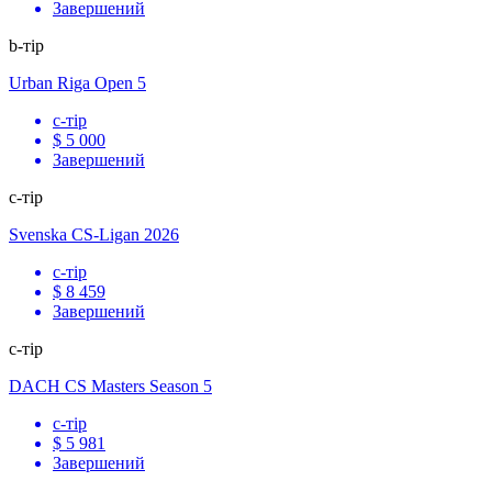
Завершений
b
-тір
Urban Riga Open 5
c
-тір
$ 5 000
Завершений
c
-тір
Svenska CS-Ligan 2026
c
-тір
$ 8 459
Завершений
c
-тір
DACH CS Masters Season 5
c
-тір
$ 5 981
Завершений