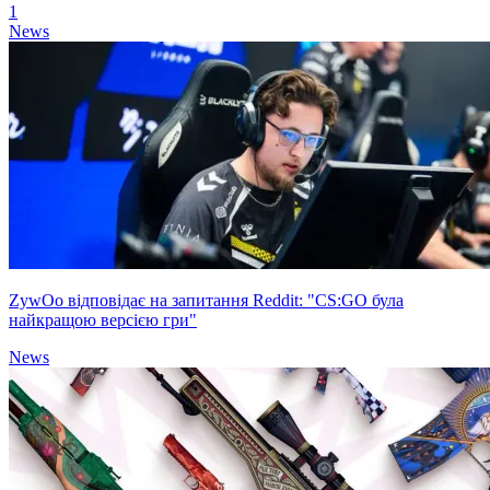
1
News
ZywOo відповідає на запитання Reddit: "CS:GO була
найкращою версією гри"
News