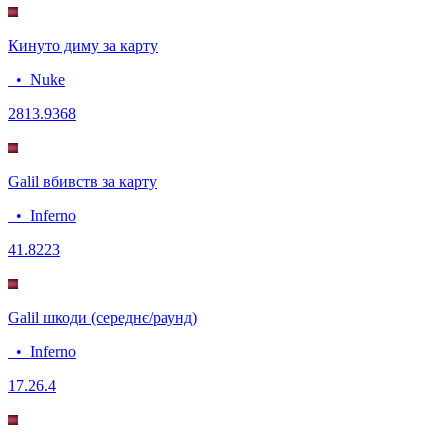
Кинуто диму за карту
•
Nuke
28
13.9368
Galil вбивств за карту
•
Inferno
4
1.8223
Galil шкоди (середнє/раунд)
•
Inferno
17.2
6.4