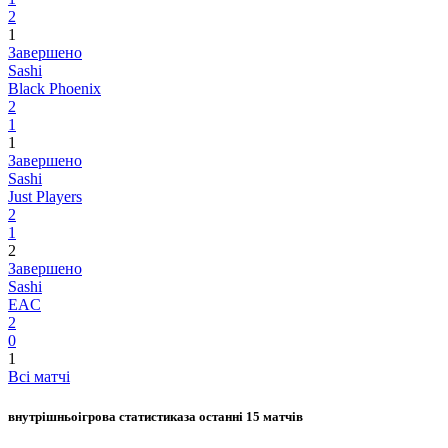
2
1
Завершено
Sashi
Black Phoenix
2
1
1
Завершено
Sashi
Just Players
2
1
2
Завершено
Sashi
EAC
2
0
1
Всі матчі
внутрішньоігрова статистика
за останні 15 матчів