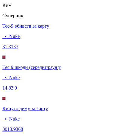
Ким
Суперник
Tec-9 вбивств за карту
•
Nuke
3
1.3137
Tec-9 шкоди (середнє/раунд)
•
Nuke
14.8
3.9
Кинуто диму за карту
•
Nuke
30
13.9368