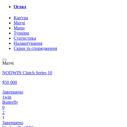
Огляд
Кар'єра
Матчі
Мапи
Турніри
Статистика
Налаштування
Скіни та спорядження
Матчі
NODWIN Clutch Series 10
$50 000
Завершено
1win
Butterfly
0
2
1
Завершено