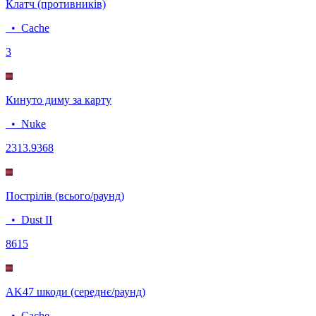
Клатч (противників)
•
Cache
3
Кинуто диму за карту
•
Nuke
23
13.9368
Пострілів (всього/раунд)
•
Dust II
86
15
AK47 шкоди (середнє/раунд)
•
Cache