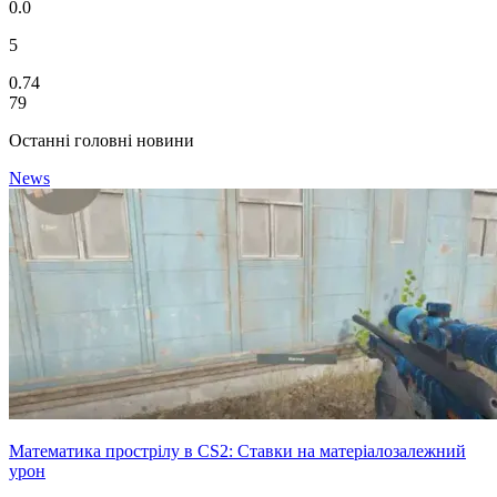
0.0
5
0.74
79
Останні головні новини
News
Математика прострілу в CS2: Ставки на матеріалозалежний
урон