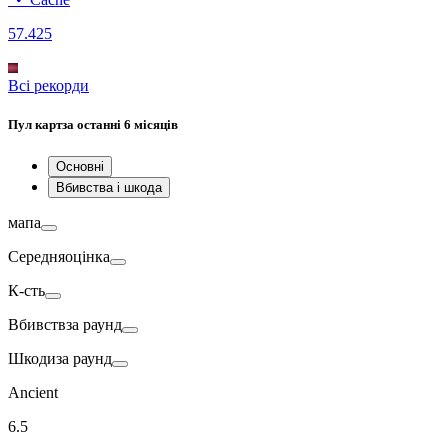
57.4
25
Всі рекорди
Пул карт
за останні 6 місяців
Основні
Вбивства і шкода
мапа
Середня
оцінка
К-сть
Вбивств
за раунд
Шкоди
за раунд
Ancient
6.5