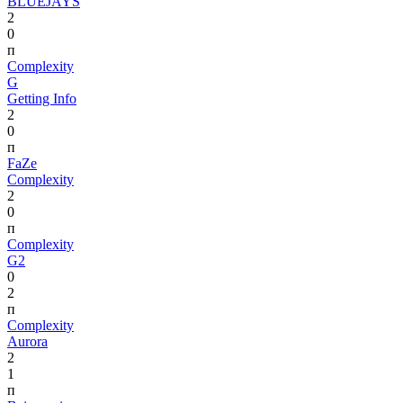
BLUEJAYS
2
0
п
Complexity
G
Getting Info
2
0
п
FaZe
Complexity
2
0
п
Complexity
G2
0
2
п
Complexity
Aurora
2
1
п