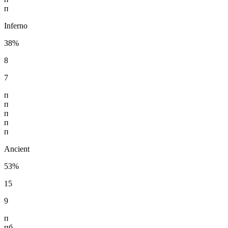
п
Inferno
38%
8
7
п
п
п
п
п
Ancient
53%
15
9
п
пб