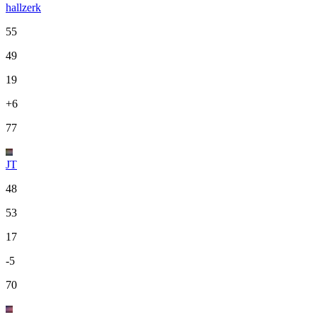
hallzerk
55
49
19
+6
77
JT
48
53
17
-5
70