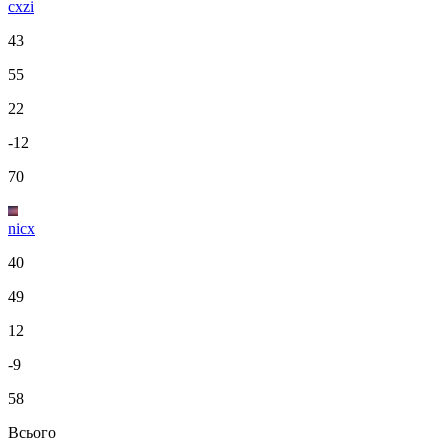
cxzi
43
55
22
-12
70
nicx
40
49
12
-9
58
Всього