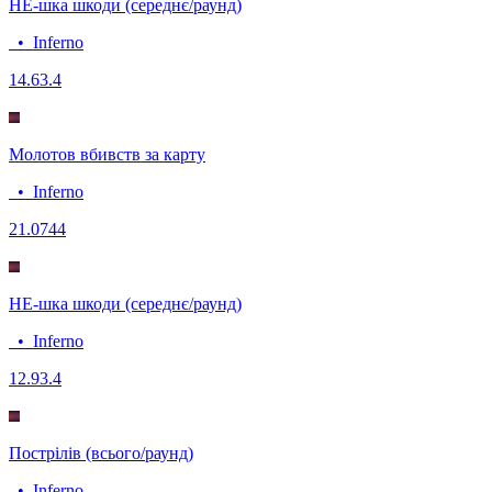
HE-шка шкоди (середнє/раунд)
•
Inferno
14.6
3.4
Молотов вбивств за карту
•
Inferno
2
1.0744
HE-шка шкоди (середнє/раунд)
•
Inferno
12.9
3.4
Пострілів (всього/раунд)
•
Inferno