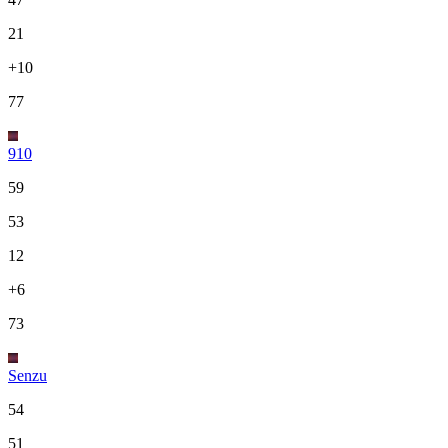
21
+10
77
910
59
53
12
+6
73
Senzu
54
51