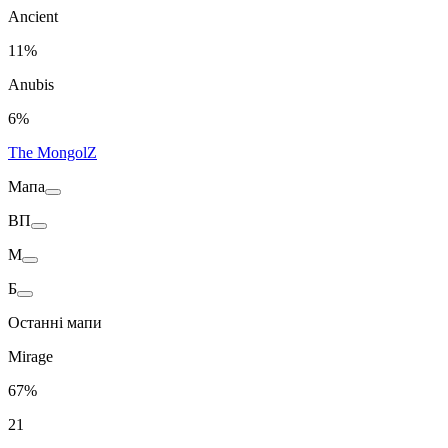
Ancient
11%
Anubis
6%
The MongolZ
Мапа
ВП
M
Б
Останні мапи
Mirage
67%
21