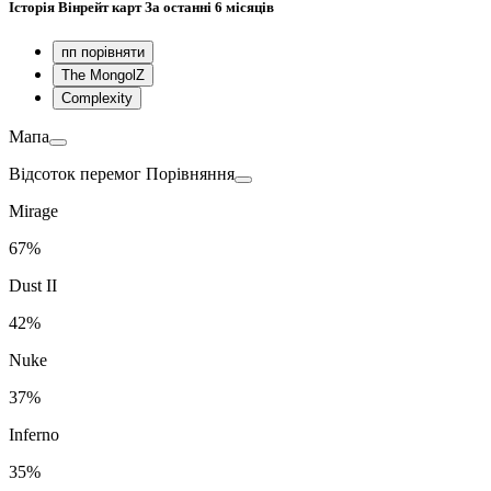
Історія
Вінрейт карт
За останні 6 місяців
пп порівняти
The MongolZ
Complexity
Мапа
Відсоток перемог Порівняння
Mirage
67%
Dust II
42%
Nuke
37%
Inferno
35%