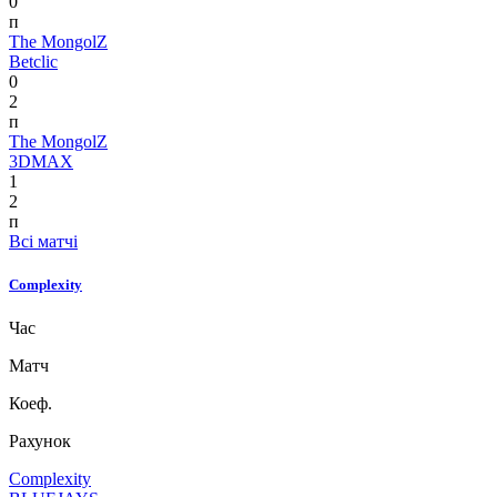
0
п
The MongolZ
Betclic
0
2
п
The MongolZ
3DMAX
1
2
п
Всі матчі
Complexity
Час
Матч
Коеф.
Рахунок
Complexity