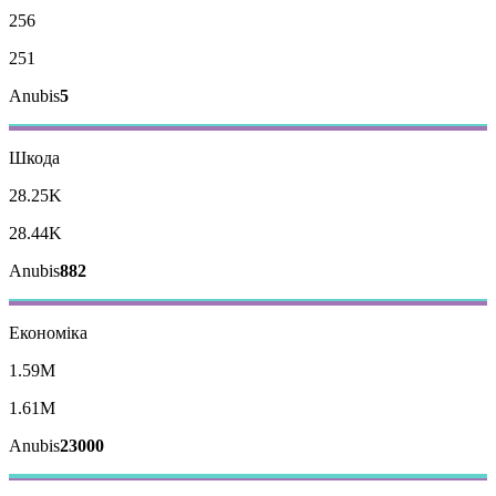
256
251
Anubis
5
Шкода
28.25K
28.44K
Anubis
882
Економіка
1.59M
1.61M
Anubis
23000