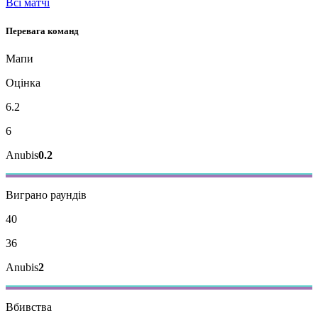
Всі матчі
Перевага команд
Мапи
Оцінка
6.2
6
Anubis
0.2
Виграно раундів
40
36
Anubis
2
Вбивства