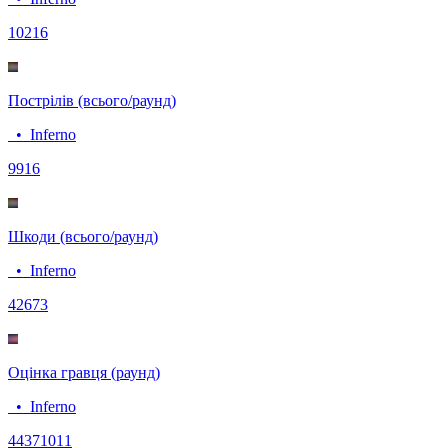
102
16
Пострілів (всього/раунд)
•
Inferno
99
16
Шкоди (всього/раунд)
•
Inferno
426
73
Оцінка гравця (раунд)
•
Inferno
4437
1011