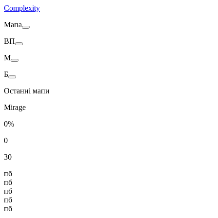
Complexity
Мапа
ВП
M
Б
Останні мапи
Mirage
0%
0
30
пб
пб
пб
пб
пб