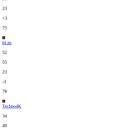
23
+3
75
bLitz
52
55
23
-3
78
Techno4K
34
49