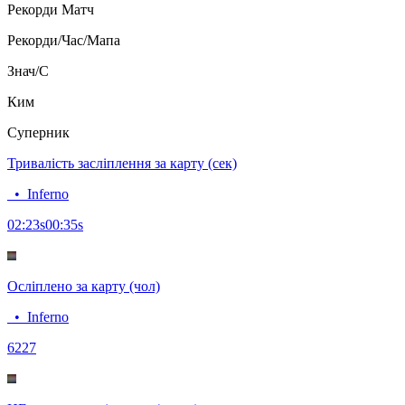
Рекорди
Матч
Рекорди/Час/Мапа
Знач/C
Ким
Суперник
Тривалість засліплення за карту (сек)
•
Inferno
02:23
s
00:35
s
Осліплено за карту (чол)
•
Inferno
62
27