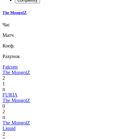
Complexity
The MongolZ
Час
Матч
Коеф.
Рахунок
Falcons
The MongolZ
2
1
п
FURIA
The MongolZ
0
2
п
The MongolZ
Liquid
2