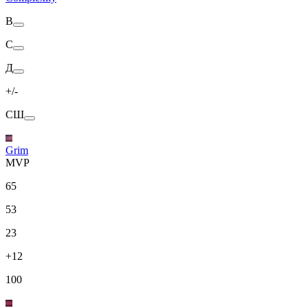
В
С
Д
+/-
СШ
Grim
MVP
65
53
23
+12
100