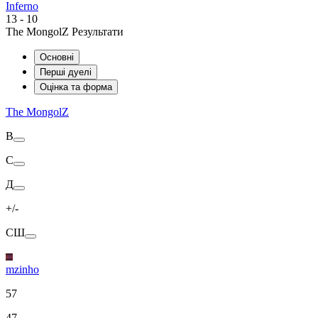
Inferno
13
-
10
The MongolZ Результати
Основні
Перші дуелі
Оцінка та форма
The MongolZ
В
С
Д
+/-
СШ
mzinho
57
47