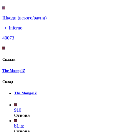
Шкоди (всього/раунд)
•
Inferno
400
73
Склади
The MongolZ
Склад
The MongolZ
910
Основа
bLitz
Основа