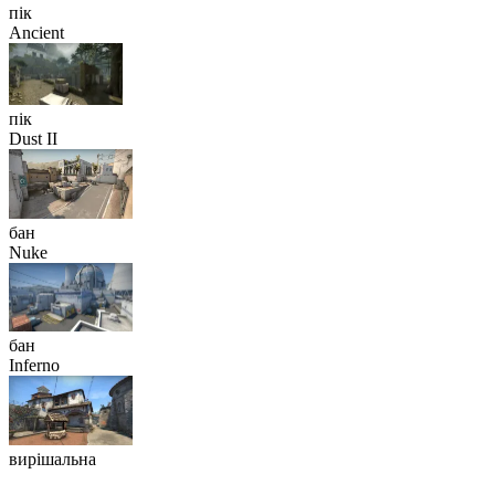
пік
Ancient
пік
Dust II
бан
Nuke
бан
Inferno
вирішальна