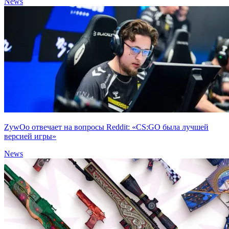
News
ZywOo отвечает на вопросы Reddit: «CS:GO была лучшей
версией игры»
News