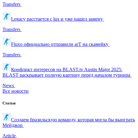
Transfers
Legacy расстается с lux и уже нашел замену
Transfers
Fluxo официально отправили arT на скамейку
Transfers
Конфликт интересов на BLAST.tv Austin Major 2025:
BLAST раскрывает полную картину перед началом турнира
News
Все новости
Статьи
Создаем бразильскую команду, которая могла бы выиграть
Мейджор
Article