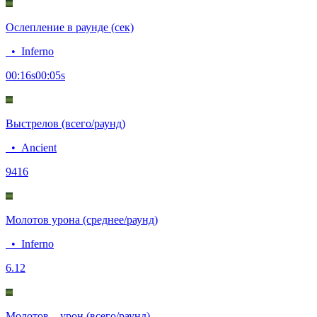
Ослепление в раунде (сек)
•
Inferno
00:16
s
00:05
s
Выстрелов (всего/раунд)
•
Ancient
94
16
Молотов урона (среднее/раунд)
•
Inferno
6.1
2
Молотов – урон (всего/раунд)