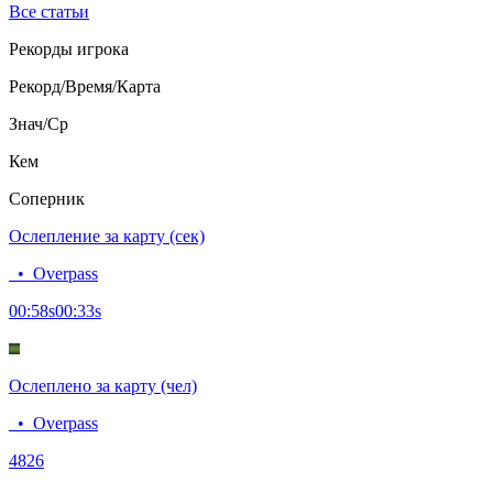
Все статьи
Рекорды игрока
Рекорд/Время/Карта
Знач/Ср
Кем
Соперник
Ослепление за карту (сек)
•
Overpass
00:58
s
00:33
s
Ослеплено за карту (чел)
•
Overpass
48
26