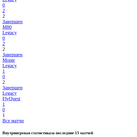
0
2
2
Завершен
M80
Legacy
0
2
2
Завершен
Monte
Legacy
1
0
2
Завершен
Legacy
FlyQuest
1
0
1
Все матчи
Внутриигровая статистика
за последние 15 матчей