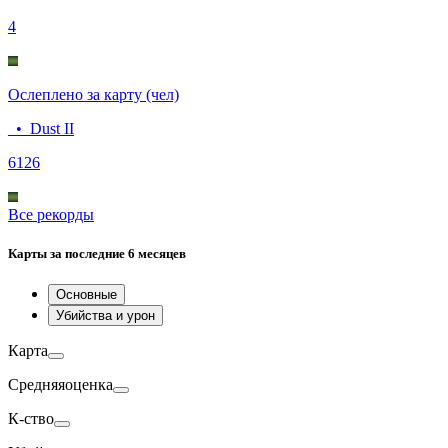
4
Ослеплено за карту (чел)
•
Dust II
61
26
Все рекорды
Карты
за последние 6 месяцев
Основные
Убийства и урон
Карта
Средняя
оценка
К-ство