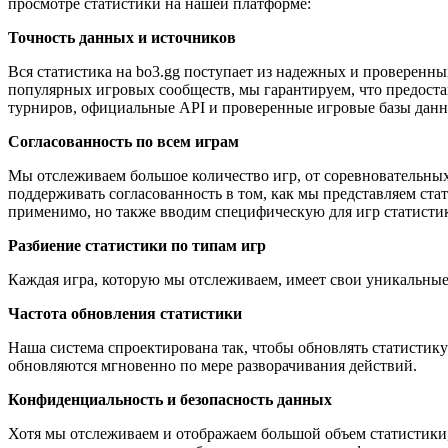
просмотре статистики на нашей платформе:
Точность данных и источников
Вся статистика на bo3.gg поступает из надежных и проверенн
популярных игровых сообществ, мы гарантируем, что предост
турниров, официальные API и проверенные игровые базы данн
Согласованность по всем играм
Мы отслеживаем большое количество игр, от соревновательных 
поддерживать согласованность в том, как мы представляем стат
применимо, но также вводим специфическую для игр статистику
Разбиение статистики по типам игр
Каждая игра, которую мы отслеживаем, имеет свои уникальные
Частота обновления статистики
Наша система спроектирована так, чтобы обновлять статистику
обновляются мгновенно по мере разворачивания действий.
Конфиденциальность и безопасность данных
Хотя мы отслеживаем и отображаем большой объем статистики,