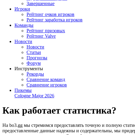
Завершенные
Игроки
Рейтинг очков игроков
Рейтинг заработка игроков
Команды
Рейтинг призовых
Рейтинг Valve
Новости
Новости
Статьи
Прогнозы
Форум
Инструменты
Рекорды
Сравнение команд
Сравнение игроков
Пикемы
Cologne Major 2026
Как работает статистика?
На bo3.gg мы стремимся предоставлять точную и полную стати
предоставленные данные надежны и содержательны, мы придерж