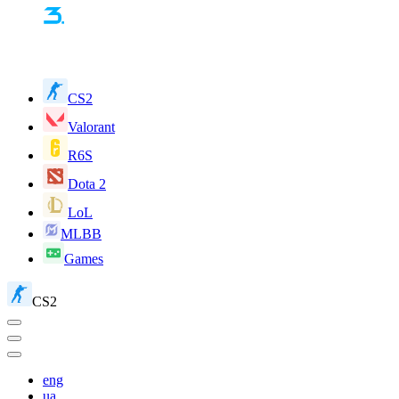
CS2
Valorant
R6S
Dota 2
LoL
MLBB
Games
CS2
eng
ua