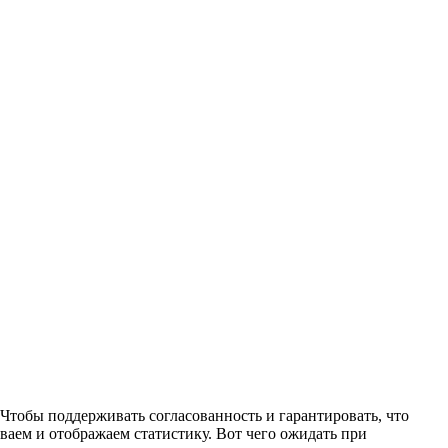
Чтобы поддерживать согласованность и гарантировать, что
аем и отображаем статистику. Вот чего ожидать при