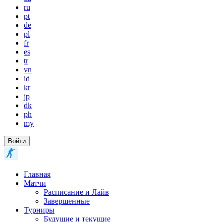
ru
pt
de
pl
fr
es
tr
vn
id
kr
jp
dk
ph
my
Войти
Главная
Матчи
Расписание и Лайв
Завершенные
Турниры
Будущие и текущие