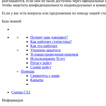
разглашаются, если они не были доступны через официальные 
чтобы защитить конфиденциальность индивидуальных и кома
Если у вас есть вопросы или предложения по поводу нашей стат
База знаний
Почему нам доверяют?
Как работает статистика?
Как это работает
Удаление аккаунта
Условия проведения пикемов
Использование Услуг
Privacy policy
Cookie policy
Помощь
Свяжитесь с нами
Карьера
Скины CS2
Информация