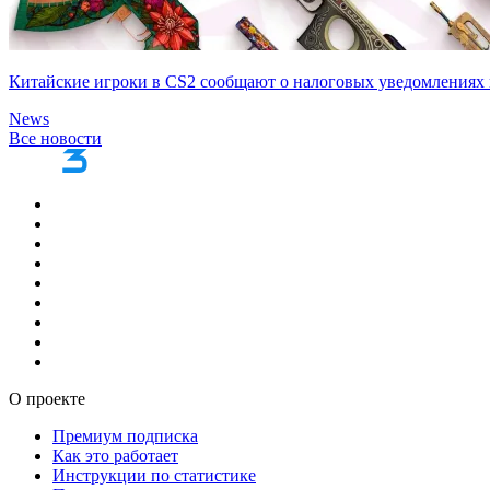
Китайские игроки в CS2 сообщают о налоговых уведомлениях 
News
Все новости
О проекте
Премиум подписка
Как это работает
Инструкции по статистике