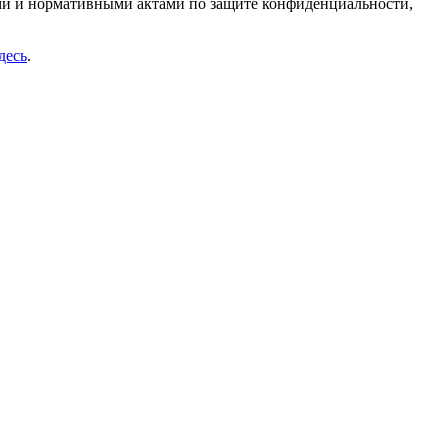
ами и нормативными актами по защите конфиденциальности,
десь
.