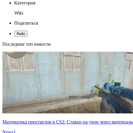
Категория
Wiki
Поделиться
#
wiki
Последние топ новости
Математика прострелов в CS2: Ставки на урон через материал
News
1