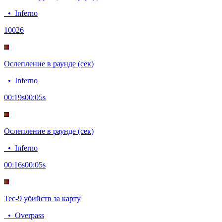
•
Inferno
100
26
Ослепление в раунде (сек)
•
Inferno
00:19
s
00:05
s
Ослепление в раунде (сек)
•
Inferno
00:16
s
00:05
s
Tec-9 убийств за карту
•
Overpass