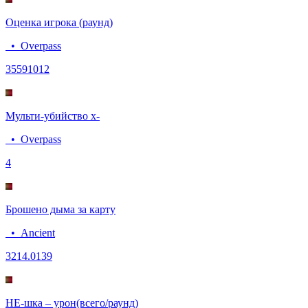
Оценка игрока (раунд)
•
Overpass
3559
1012
Мульти-убийство x-
•
Overpass
4
Брошено дыма за карту
•
Ancient
32
14.0139
HE-шка – урон(всего/раунд)