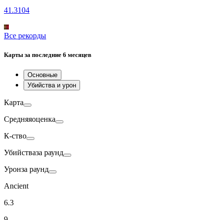
4
1.3104
Все рекорды
Карты
за последние 6 месяцев
Основные
Убийства и урон
Карта
Средняя
оценка
К-ство
Убийства
за раунд
Урон
за раунд
Ancient
6.3
9