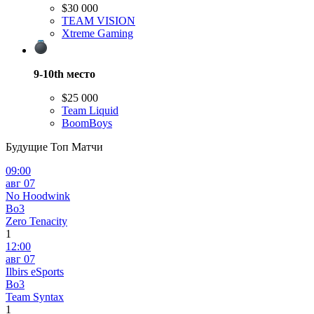
$30 000
TEAM VISION
Xtreme Gaming
9-10th
место
$25 000
Team Liquid
BoomBoys
Будущие Топ Матчи
09:00
авг 07
No Hoodwink
Bo3
Zero Tenacity
1
12:00
авг 07
Ilbirs eSports
Bo3
Team Syntax
1