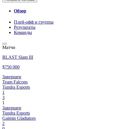
Обзор
Плей-офф и группы
Результаты
Команды
Матчи
BLAST Slam III
$750 000
Завершен
Team Falcons
Tundra Esports
1
3
1
Завершен
Tundra Esports
Gaimin Gladiators
2
0