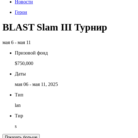
Новости
Герои
BLAST Slam III Турнир
мая 6 - мая 11
Призовой фонд
$750,000
Даты
мая 06 - мая 11, 2025
Тип
lan
Тир
s
Показать больше