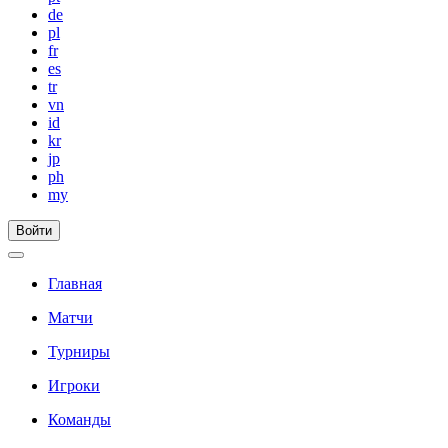
de
pl
fr
es
tr
vn
id
kr
jp
ph
my
Войти
Главная
Матчи
Турниры
Игроки
Команды