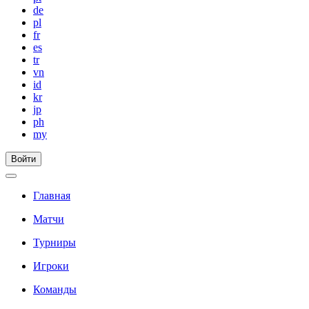
de
pl
fr
es
tr
vn
id
kr
jp
ph
my
Войти
Главная
Матчи
Турниры
Игроки
Команды