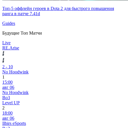
Топ-5 оффлейн героев в Dota 2 для быстрого повышения
ранга в патче 7.41d
Guides
Будущие Топ Матчи
Live
RE.Arise
2
-
10
No Hoodwink
1
15:00
авг 06
No Hoodwink
Bo3
Level UP
2
18:00
авг 06
Ilbirs eSports