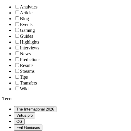
Analytics
Article
Blog
Events
Gaming
Guides
Highlights
Interviews
News
Predictions
Results
Streams
Tips
Transfers
Wiki
Теги
The International 2026
Virtus.pro
OG
Evil Geniuses