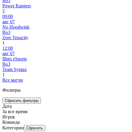
Bo3
Power Rangers
2
09:00
авг 07
No Hoodwink
Bo3
Zero Tenacity
1
12:00
авг 07
Ilbirs eSports
Bo3
Team Syntax
1
Все матчи
Фильтры
Сбросить фильтры
Дата
За все время
Игрок
Команда
Категории
Сбросить