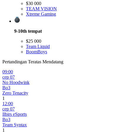
$30 000
TEAM VISION
Xtreme Gaming
9-10th
tempat
$25 000
Team Liquid
BoomBoys
Pertandingan Teratas Mendatang
09:00
сер 07
No Hoodwink
Bo3
Zero Tenacity
1
12:00
сер 07
Ilbirs eSports
Bo3
Team Syntax
1