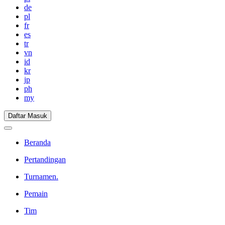
de
pl
fr
es
tr
vn
id
kr
jp
ph
my
Daftar Masuk
Beranda
Pertandingan
Turnamen.
Pemain
Tim