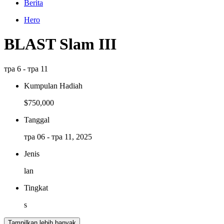
Berita
Hero
BLAST Slam III
тра 6 - тра 11
Kumpulan Hadiah
$750,000
Tanggal
тра 06 - тра 11, 2025
Jenis
lan
Tingkat
s
Tampilkan lebih banyak