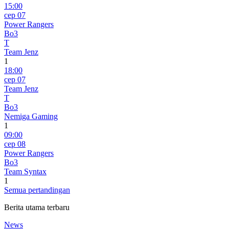
15:00
сер 07
Power Rangers
Bo3
T
Team Jenz
1
18:00
сер 07
Team Jenz
T
Bo3
Nemiga Gaming
1
09:00
сер 08
Power Rangers
Bo3
Team Syntax
1
Semua pertandingan
Berita utama terbaru
News