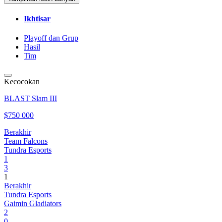
Ikhtisar
Playoff dan Grup
Hasil
Tim
Kecocokan
BLAST Slam III
$750 000
Berakhir
Team Falcons
Tundra Esports
1
3
1
Berakhir
Tundra Esports
Gaimin Gladiators
2
0