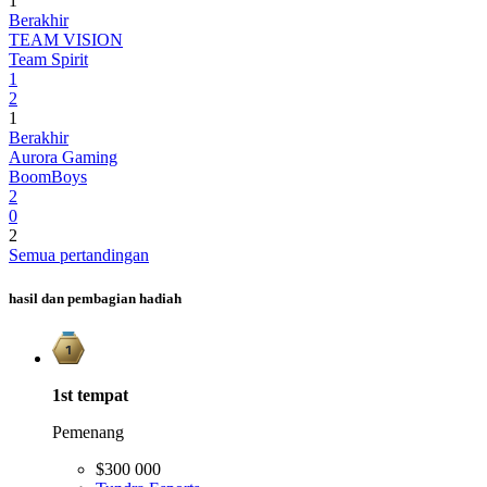
1
Berakhir
TEAM VISION
Team Spirit
1
2
1
Berakhir
Aurora Gaming
BoomBoys
2
0
2
Semua pertandingan
hasil dan pembagian hadiah
1st
tempat
Pemenang
$300 000