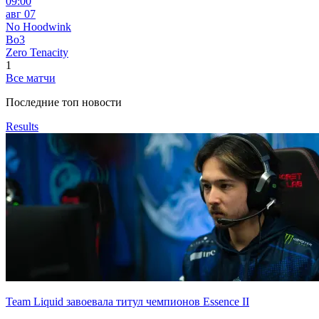
09:00
авг 07
No Hoodwink
Bo3
Zero Tenacity
1
Все матчи
Последние топ новости
Results
Team Liquid завоевала титул чемпионов Essence II