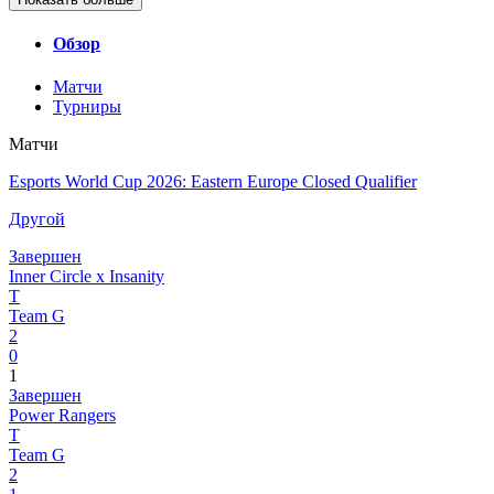
Обзор
Матчи
Турниры
Матчи
Esports World Cup 2026: Eastern Europe Closed Qualifier
Другой
Завершен
Inner Circle x Insanity
T
Team G
2
0
1
Завершен
Power Rangers
T
Team G
2