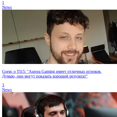
1
News
Gorgc о TI15: "Aurora Gaming имеет отличных игроков.
Думаю, они могут показать хороший результат"
3
News