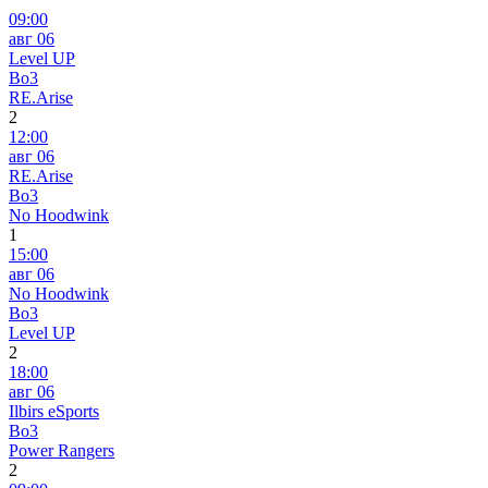
09:00
авг 06
Level UP
Bo3
RE.Arise
2
12:00
авг 06
RE.Arise
Bo3
No Hoodwink
1
15:00
авг 06
No Hoodwink
Bo3
Level UP
2
18:00
авг 06
Ilbirs eSports
Bo3
Power Rangers
2