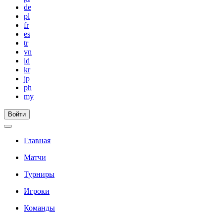
de
pl
fr
es
tr
vn
id
kr
jp
ph
my
Войти
Главная
Матчи
Турниры
Игроки
Команды