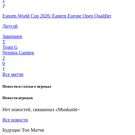
1
2
Esports World Cup 2026: Eastern Europe Open Qualifier
Другой
Завершен
T
Team G
Nemiga Gaming
2
0
1
Все матчи
Новости и статьи о игроках
Новости игроков
Нет новостей, связанных с
Munkushi~
Все новости
Будущие Топ Матчи