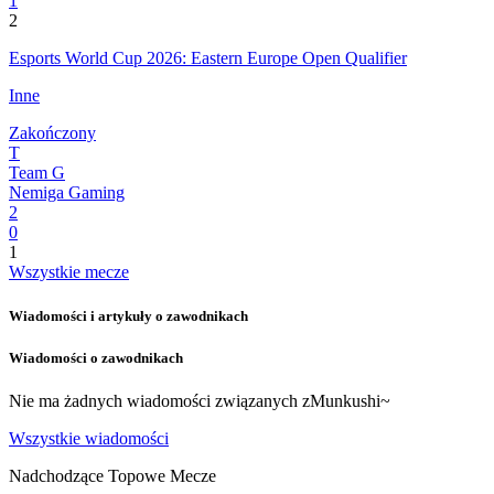
1
2
Esports World Cup 2026: Eastern Europe Open Qualifier
Inne
Zakończony
T
Team G
Nemiga Gaming
2
0
1
Wszystkie mecze
Wiadomości i artykuły o zawodnikach
Wiadomości o zawodnikach
Nie ma żadnych wiadomości związanych z
Munkushi~
Wszystkie wiadomości
Nadchodzące Topowe Mecze