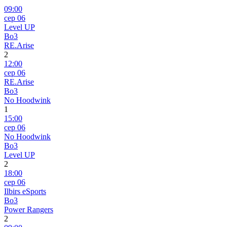
09:00
сер 06
Level UP
Bo3
RE.Arise
2
12:00
сер 06
RE.Arise
Bo3
No Hoodwink
1
15:00
сер 06
No Hoodwink
Bo3
Level UP
2
18:00
сер 06
Ilbirs eSports
Bo3
Power Rangers
2