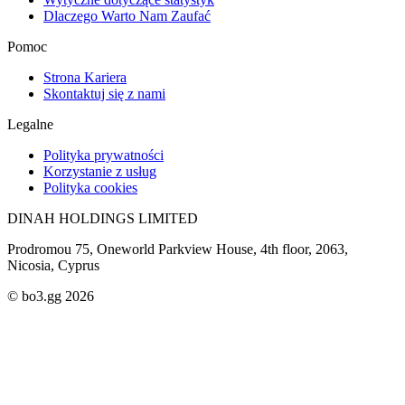
Dlaczego Warto Nam Zaufać
Pomoc
Strona Kariera
Skontaktuj się z nami
Legalne
Polityka prywatności
Korzystanie z usług
Polityka cookies
DINAH HOLDINGS LIMITED
Prodromou 75, Oneworld Parkview House, 4th floor, 2063,
Nicosia, Cyprus
© bo3.gg 2026