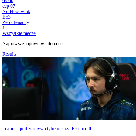
09:00
сер 07
No Hoodwink
Bo3
Zero Tenacity
1
Wszystkie mecze
Najnowsze topowe wiadomości
Results
Team Liquid zdobywa tytuł mistrza Essence II