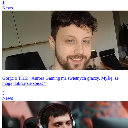
1
News
Gorgc o TI15: “Aurora Gaming ma świetnych graczy. Myślę, że
mogą dobrze się spisać”
3
News