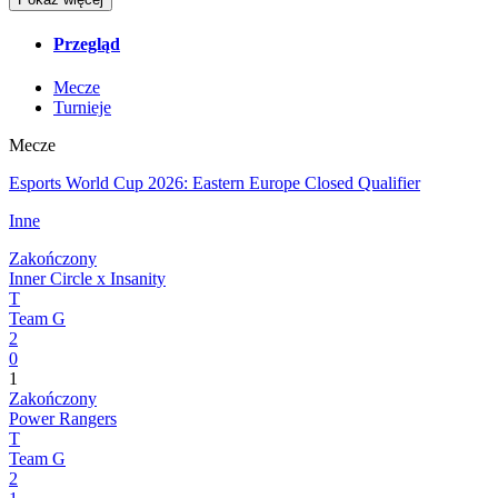
Przegląd
Mecze
Turnieje
Mecze
Esports World Cup 2026: Eastern Europe Closed Qualifier
Inne
Zakończony
Inner Circle x Insanity
T
Team G
2
0
1
Zakończony
Power Rangers
T
Team G
2