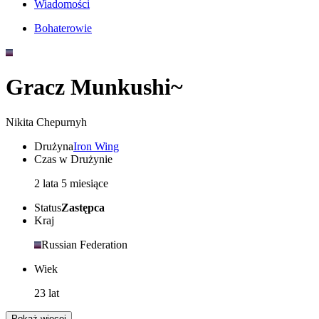
Wiadomości
Bohaterowie
Gracz Munkushi~
Nikita Chepurnyh
Drużyna
Iron Wing
Czas w Drużynie
2 lata 5 miesiące
Status
Zastępca
Kraj
Russian Federation
Wiek
23 lat
Pokaż więcej