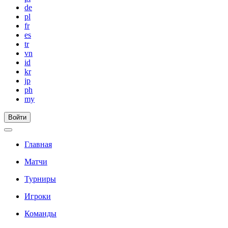
de
pl
fr
es
tr
vn
id
kr
jp
ph
my
Войти
Главная
Матчи
Турниры
Игроки
Команды