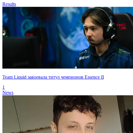
Results
Team Liquid завоевала титул чемпионов Essence II
1
News