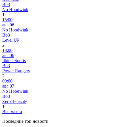
Bo3
No Hoodwink
1
15:00
авг 06
No Hoodwink
Bo3
Level UP
2
18:00
авг 06
Ilbirs eSports
Bo3
Power Rangers
2
09:00
авг 07
No Hoodwink
Bo3
Zero Tenacity
1
Все матчи
Последние топ новости