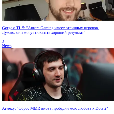
Gorgc о TI15: "Aurora Gaming имеет отличных игроков.
Думаю, они могут показать хороший результат"
3
News
Arteezy: "Сброс MMR вновь пробудил мою любовь к Dota 2"