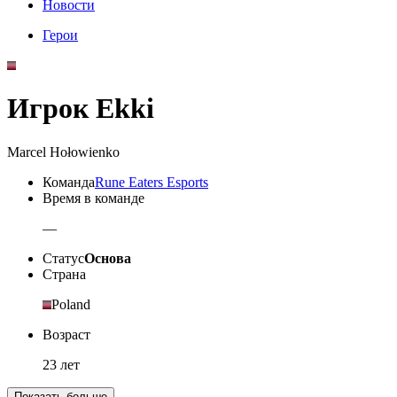
Новости
Герои
Игрок Ekki
Marcel Hołowienko
Команда
Rune Eaters Esports
Время в команде
—
Статус
Основа
Страна
Poland
Возраст
23 лет
Показать больше