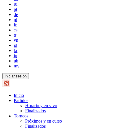
ru
pt
de
pl
fr
es
tr
vn
id
kr
jp
ph
my
Iniciar sesión
Inicio
Partidos
Horario y en vivo
Finalizados
Torneos
Próximos y en curso
Finalizados