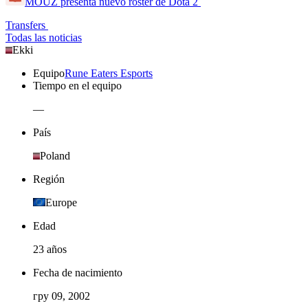
MOUZ presenta nuevo roster de Dota 2
Transfers
Todas las noticias
Ekki
Equipo
Rune Eaters Esports
Tiempo en el equipo
—
País
Poland
Región
Europe
Edad
23 años
Fecha de nacimiento
гру 09, 2002