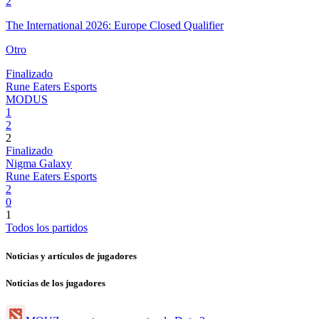
2
The International 2026: Europe Closed Qualifier
Otro
Finalizado
Rune Eaters Esports
MODUS
1
2
2
Finalizado
Nigma Galaxy
Rune Eaters Esports
2
0
1
Todos los partidos
Noticias y artículos de jugadores
Noticias de los jugadores