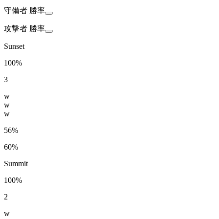
守備者
勝率
攻撃者
勝率
Sunset
100%
3
w
w
w
56%
60%
Summit
100%
2
w