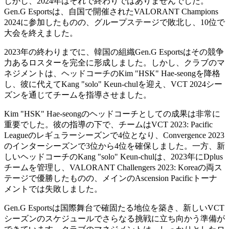
しかし、2024年はそれで終わりではありませんでした。
Gen.G Esportsは、自国で開催されたVALORANT Champions
2024に参加したものの、グループステージで敗北し、10位で
大会を終えました。
2023年の終わりまでに、韓国の組織Gen.G Esportsはその競争
力あるロスターを完全に形成しました。しかし、クラブのマ
ネジメントは、ヘッドコーチのKim "HSK" Hae-seongを降格
し、彼に代えてKang "solo" Keun-chulを迎え、VCT 2024シー
ズンを通じてチームを指導させました。
Kim "HSK" Hae-seongのヘッドコーチとしての成果は非常に
重要でした。彼の指導の下で、チームはVCT 2023: Pacific
Leagueのレギュラーシーズンで4位となり、Convergence 2023
のインターシーズンで3位から4位を確保しました。一方、新
しいヘッドコーチのKang "solo" Keun-chulは、2023年にDplus
チームを管理し、VALORANT Challengers 2023: Koreaの両ス
テージで優勝したものの、メインのAscension Pacificトーナ
メントでは失敗しました。
Gen.G Esportsは国際舞台で確固たる地位を築き、新しいVCT
シーズンのスケジュールでさらなる挑戦に立ち向かう準備が