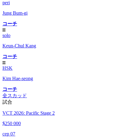
peri
Jung Bum-gi
コーチ
solo
Keun-Chul Kang
コーチ
HSK
Kim Hae-seong
コーチ
全スカッド
試合
VCT 2026: Pacific Stage 2
$250 000
сер 07