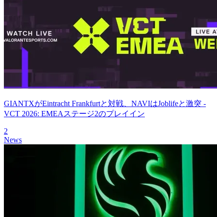
GIANTXがEintracht Frankfurtと対戦、NAVIはJoblifeと激突 -
VCT 2026: EMEAステージ2のプレイイン
2
News