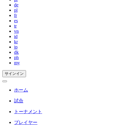
de
pl
fr
es
tr
vn
id
kr
jp
dk
ph
my
サインイン
ホーム
試合
トーナメント
プレイヤー