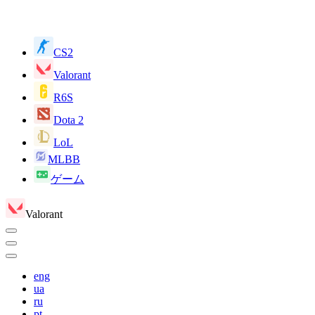
CS2
Valorant
R6S
Dota 2
LoL
MLBB
ゲーム
Valorant
eng
ua
ru
pt