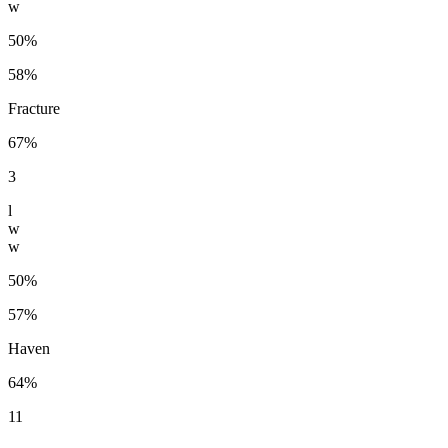
w
50%
58%
Fracture
67%
3
l
w
w
50%
57%
Haven
64%
11