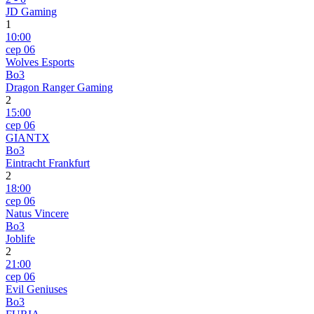
JD Gaming
1
10:00
сер 06
Wolves Esports
Bo3
Dragon Ranger Gaming
2
15:00
сер 06
GIANTX
Bo3
Eintracht Frankfurt
2
18:00
сер 06
Natus Vincere
Bo3
Joblife
2
21:00
сер 06
Evil Geniuses
Bo3