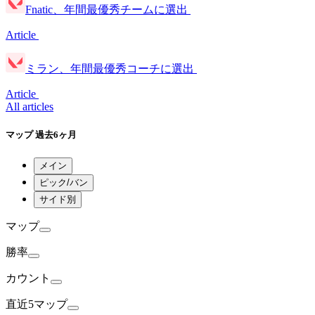
Fnatic、年間最優秀チームに選出
Article
ミラン、年間最優秀コーチに選出
Article
All articles
マップ
過去6ヶ月
メイン
ピック/バン
サイド別
マップ
勝率
カウント
直近5マップ