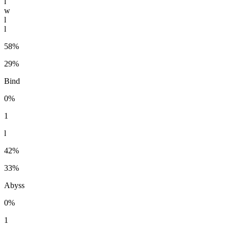
l
w
l
l
58%
29%
Bind
0%
1
l
42%
33%
Abyss
0%
1