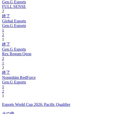
Gen.G Esports
FULL SENSE
2
終了
Global Esports
Gen.G Esports
1
2
1
終了
Gen.G Esports
Rex Regum Qeon
2
1
2
終了
Nongshim RedForce
Gen.G Esports
1
2
1
Esports World Cup 2026: Pacific Qualifier
その他