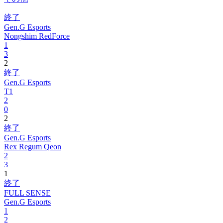
終了
Gen.G Esports
Nongshim RedForce
1
3
2
終了
Gen.G Esports
T1
2
0
2
終了
Gen.G Esports
Rex Regum Qeon
2
3
1
終了
FULL SENSE
Gen.G Esports
1
2