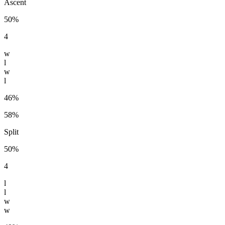
Ascent
50%
4
w
l
w
l
46%
58%
Split
50%
4
l
l
w
w