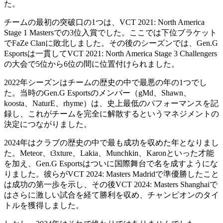
た。
チームの最初の突破口の1つは、VCT 2021: North America
Stage 1 Mastersでの3位入賞でした。ここでは下位ブラケット
でFaZe Clanに敗北しました。その後のシーズンでは、Gen.G
Esportsは一貫してVCT 2021: North America Stage 3 Challengers
の大会で5位から6位の間に位置付けられました。
2022年シーズンはチームの歴史の中で最悪の年の1つでし
た。当時のGen.G Esportsのメンバー（gMd、Shawn、
koosta、NaturE、rhyme）は、史上最低のパフォーマンスを記
録し、これがチームを完全に解散するというマネジメントの
決定につながりました。
2024年はクラブの歴史の中で最も成功を収めた年となりまし
た。Meteor、t3xture、Lakia、Munchkin、Karonといった才能
を加え、Gen.G Esportsはついに国際舞台で名を成すようにな
りました。彼らがVCT 2024: Masters Madridで準優勝したこと
は成功の第一歩を示し、その後VCT 2024: Masters Shanghaiで
はさらに激しい試合を経て勝利を収め、チャンピオンのタイ
トルを獲得しました。