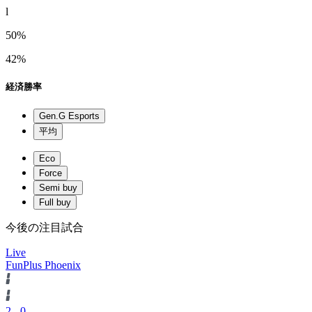
l
50%
42%
経済勝率
Gen.G Esports
平均
Eco
Force
Semi buy
Full buy
今後の注目試合
Live
FunPlus Phoenix
2
-
0