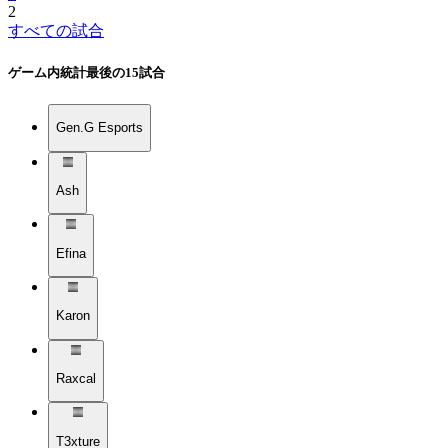
2
すべての試合
ゲーム内統計
最後の15試合
Gen.G Esports
Ash
Efina
Karon
Raxcal
T3xture