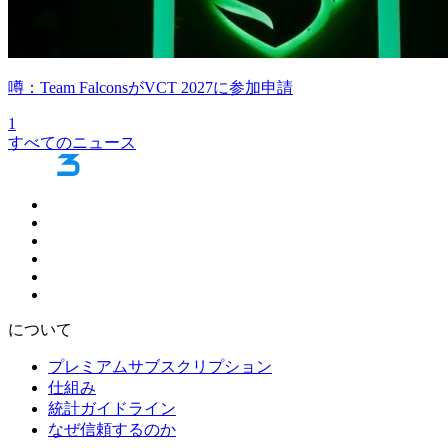
噂：Team FalconsがVCT 2027に参加申請
1
すべてのニュース
について
プレミアムサブスクリプション
仕組み
統計ガイドライン
なぜ信頼するのか