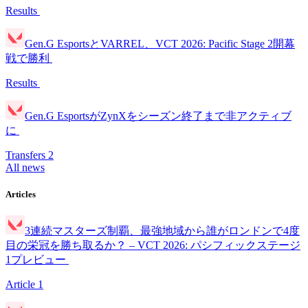
Results
Gen.G EsportsとVARREL、VCT 2026: Pacific Stage 2開幕
戦で勝利
Results
Gen.G EsportsがZynXをシーズン終了まで非アクティブ
に
Transfers
2
All news
Articles
3連続マスターズ制覇、最強地域から誰がロンドンで4度
目の栄冠を勝ち取るか？ – VCT 2026: パシフィックステージ
1プレビュー
Article
1