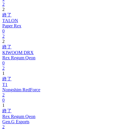
2
2
終了
TALON
Paper Rex
0
2
2
終了
KIWOOM DRX
Rex Regum Qeon
0
2
1
終了
T1
Nongshim RedForce
2
0
1
終了
Rex Regum Qeon
Gen.G Esports
2