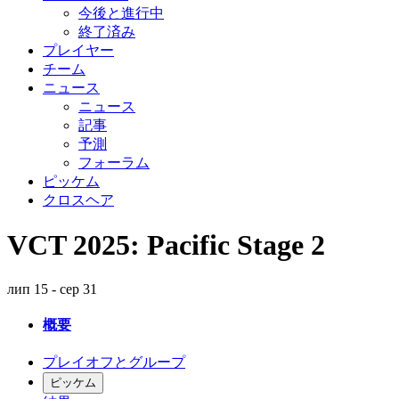
今後と進行中
終了済み
プレイヤー
チーム
ニュース
ニュース
記事
予測
フォーラム
ピッケム
クロスヘア
VCT 2025: Pacific Stage 2
лип 15 - сер 31
概要
プレイオフとグループ
ピッケム