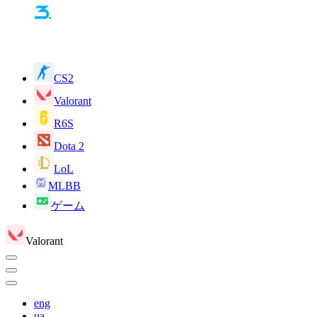
CS2
Valorant
R6S
Dota 2
LoL
MLBB
ゲーム
Valorant
eng
ua