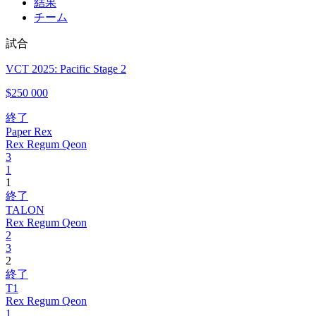
結果
チーム
試合
VCT 2025: Pacific Stage 2
$250 000
終了
Paper Rex
Rex Regum Qeon
3
1
1
終了
TALON
Rex Regum Qeon
2
3
2
終了
T1
Rex Regum Qeon
1