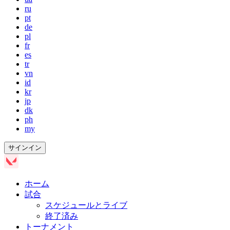
ru
pt
de
pl
fr
es
tr
vn
id
kr
jp
dk
ph
my
サインイン
ホーム
試合
スケジュールとライブ
終了済み
トーナメント