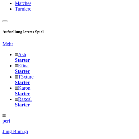
Matches
Turniere
Aufstellung letztes Spiel
Mehr
Ash
Starter
Efina
Starter
T3xture
Starter
Karon
Starter
Raxcal
Starter
peri
Jung Bum-gi