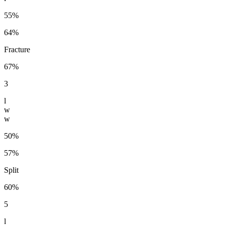
55%
64%
Fracture
67%
3
l
w
w
50%
57%
Split
60%
5
l