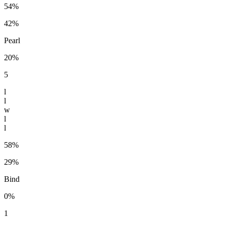
54%
42%
Pearl
20%
5
l
l
w
l
l
58%
29%
Bind
0%
1