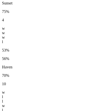
Sunset
75%
4
w
w
w
l
53%
56%
Haven
70%
10
w
l
l
w
l