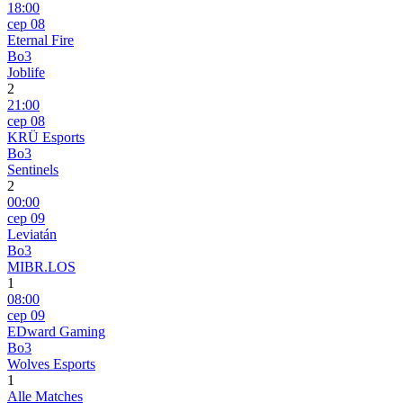
18:00
сер 08
Eternal Fire
Bo3
Joblife
2
21:00
сер 08
KRÜ Esports
Bo3
Sentinels
2
00:00
сер 09
Leviatán
Bo3
MIBR.LOS
1
08:00
сер 09
EDward Gaming
Bo3
Wolves Esports
1
Alle Matches