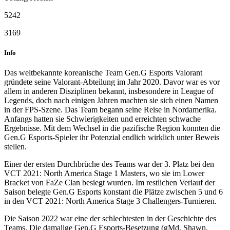
5242
3169
Info
Das weltbekannte koreanische Team Gen.G Esports Valorant
gründete seine Valorant-Abteilung im Jahr 2020. Davor war es vor
allem in anderen Disziplinen bekannt, insbesondere in League of
Legends, doch nach einigen Jahren machten sie sich einen Namen
in der FPS-Szene. Das Team begann seine Reise in Nordamerika.
Anfangs hatten sie Schwierigkeiten und erreichten schwache
Ergebnisse. Mit dem Wechsel in die pazifische Region konnten die
Gen.G Esports-Spieler ihr Potenzial endlich wirklich unter Beweis
stellen.
Einer der ersten Durchbrüche des Teams war der 3. Platz bei den
VCT 2021: North America Stage 1 Masters, wo sie im Lower
Bracket von FaZe Clan besiegt wurden. Im restlichen Verlauf der
Saison belegte Gen.G Esports konstant die Plätze zwischen 5 und 6
in den VCT 2021: North America Stage 3 Challengers-Turnieren.
Die Saison 2022 war eine der schlechtesten in der Geschichte des
Teams. Die damalige Gen.G Esports-Besetzung (gMd, Shawn,