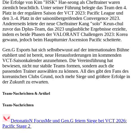
Die Erfolge von Kim "HSK" Hae-seong als Cheftrainer waren
ziemlich beachtlich. Unter seiner Führung belegte das Team den 4.
Platz in der regulären Saison der VCT 2023: Pacific League und
den 3.-4. Platz in der saisonübergreifenden Convergence 2023.
Andererseits leitete der neue Cheftrainer Kang "solo" Keun-chul
zuvor das Dplus-Team, das 2023 unglaubliche Ergebnisse erzielte,
indem es beide Phasen der VALORANT Challengers 2023: Korea
gewann, jedoch beim Hauptturnier Ascension Pacific scheiterte.
Gen.G Esports hat sich selbstbewusst auf der internationalen Bühne
etabliert und ist bereit, neue Herausforderungen im kommenden
VCT-Saisonkalender anzunehmen. Die Vereinsführung hat
bewiesen, nicht nur stabile Teams formen, sondern auch die
passenden Trainer auswählen zu können. All dies gibt den Fans des
koreanischen Clubs Grund, noch mehr Siege und größere Erfolge in
der Zukunft zu erwarten.
Team-Nachrichten & Artikel
Team-Nachrichten
DetonatioN FocusMe und Gen.G feiern Siege bei VCT 2026:
Pacific Stage 2