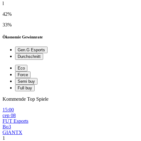
l
42%
33%
Ökonomie Gewinnrate
Gen.G Esports
Durchschnitt
Eco
Force
Semi buy
Full buy
Kommende Top Spiele
15:00
сер 08
FUT Esports
Bo3
GIANTX
1