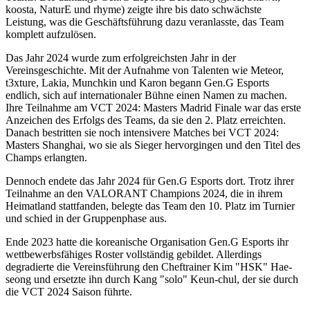
koosta, NaturE und rhyme) zeigte ihre bis dato schwächste
Leistung, was die Geschäftsführung dazu veranlasste, das Team
komplett aufzulösen.
Das Jahr 2024 wurde zum erfolgreichsten Jahr in der
Vereinsgeschichte. Mit der Aufnahme von Talenten wie Meteor,
t3xture, Lakia, Munchkin und Karon begann Gen.G Esports
endlich, sich auf internationaler Bühne einen Namen zu machen.
Ihre Teilnahme am VCT 2024: Masters Madrid Finale war das erste
Anzeichen des Erfolgs des Teams, da sie den 2. Platz erreichten.
Danach bestritten sie noch intensivere Matches bei VCT 2024:
Masters Shanghai, wo sie als Sieger hervorgingen und den Titel des
Champs erlangten.
Dennoch endete das Jahr 2024 für Gen.G Esports dort. Trotz ihrer
Teilnahme an den VALORANT Champions 2024, die in ihrem
Heimatland stattfanden, belegte das Team den 10. Platz im Turnier
und schied in der Gruppenphase aus.
Ende 2023 hatte die koreanische Organisation Gen.G Esports ihr
wettbewerbsfähiges Roster vollständig gebildet. Allerdings
degradierte die Vereinsführung den Cheftrainer Kim "HSK" Hae-
seong und ersetzte ihn durch Kang "solo" Keun-chul, der sie durch
die VCT 2024 Saison führte.