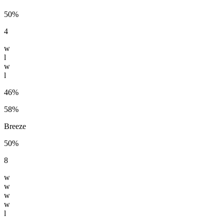
50%
4
w
l
w
l
46%
58%
Breeze
50%
8
w
w
w
w
l