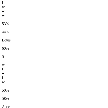
l
w
w
w
53%
44%
Lotus
60%
5
w
l
w
l
w
50%
58%
Ascent