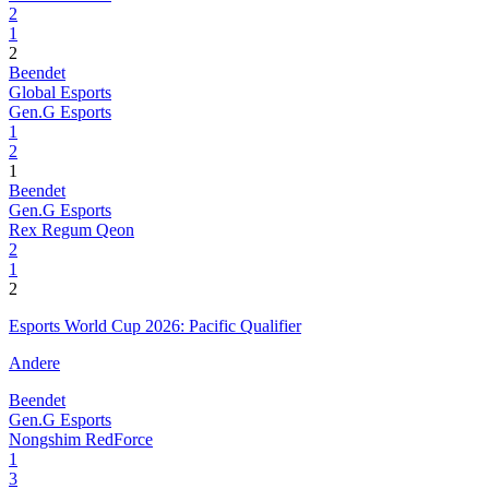
2
1
2
Beendet
Global Esports
Gen.G Esports
1
2
1
Beendet
Gen.G Esports
Rex Regum Qeon
2
1
2
Esports World Cup 2026: Pacific Qualifier
Andere
Beendet
Gen.G Esports
Nongshim RedForce
1
3