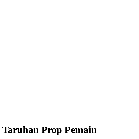
 Taruhan Prop Pemain