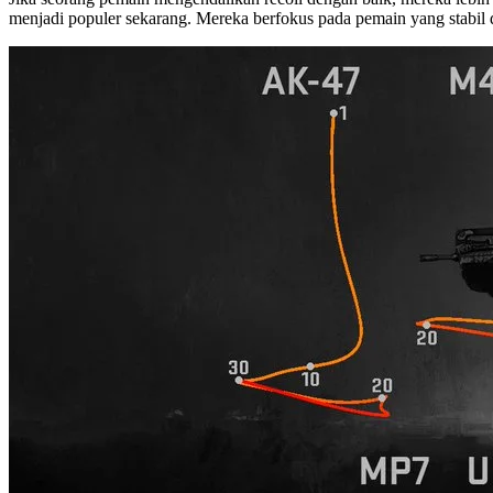
menjadi populer sekarang. Mereka berfokus pada pemain yang stabil 