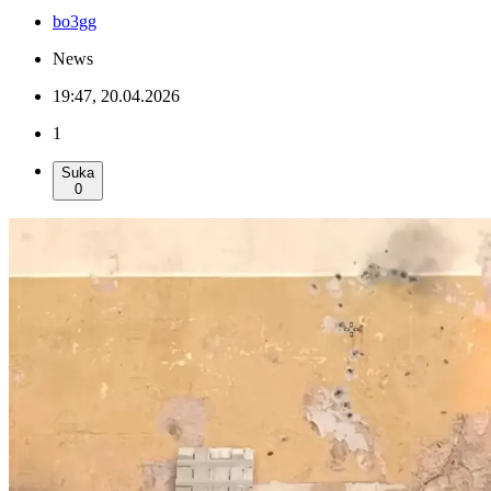
bo3gg
News
19:47, 20.04.2026
1
Suka
0