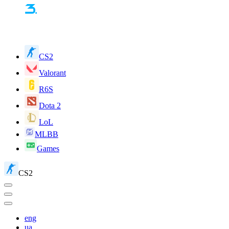
CS2
Valorant
R6S
Dota 2
LoL
MLBB
Games
CS2
eng
ua