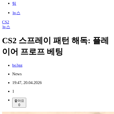
팀
뉴스
CS2
뉴스
CS2 스프레이 패턴 해독: 플레
이어 프로프 베팅
bo3gg
News
19:47, 20.04.2026
1
좋아요
0