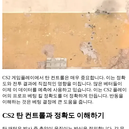
CS2 게임플레이에서 탄 컨트롤은 매우 중요합니다. 이는 정확
도와 전투 결과에 직접적인 영향을 미칩니다. 많은 베터들이
이제 이 데이터를 예측에 사용하고 있습니다. 이는 CS2 플레이
어의 프로프 베팅 킬 정확도를 더 정확하게 만듭니다. 반동을
이해하는 것은 베팅 결정에 큰 도움을 줍니다.
CS2 탄 컨트롤과 정확도 이해하기
탄 패턴은 발사 중 총알이 움직이는 방식을 정의합니다. 각 무