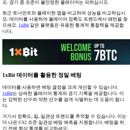
오. 경기 중 조준이 불안정한 플레이어는 피하십시오.
최근 토너먼트와 플레이한 맵을 비교하여 성능을 비교하십시
오. 데이터를 사용하여 플레이어 정확도 트렌드에서 패턴을 찾
으세요.
1xBit
같은 플랫폼은 유용한 통계적 통찰력을 제공합
니다.
1xBit 데이터를 활용한 정밀 베팅
데이터를 사용하면 베팅 결정을 크게 개선할 수 있습니다.
1xBit
는 상세한 플레이어 통계와 경기 기록을 제공합니다. 이
는 강력한 선수와 약한 선수를 쉽게 식별하는 데 도움이 됩니
다.
거기서 정확도, 킬, 일관성 트렌드를 추적할 수 있습니다. 이는
더 나은 CS2 조준 일관성 베팅 예측을 지원합니다. 베팅을 하
기 전에 항상 통계를 비교하세요.