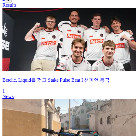
Results
Betclic, Liquid를 꺾고 Stake Pulse Beat I 챔피언 등극
1
News