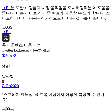
1xBit
는 또한 배당률과 시장 움직임을 모니터링하는 데 도움을
줍니다. 이는 라이브 경기 중 빠르게 대응할 수 있게 합니다. 스
마트한 데이터 사용은 장기적으로 더 나은 결과를 이끕니다.
TAGS
1xBit
추가 콘텐츠 이용 가능
Twitter bo3.gg로 이동하세요
확인하기
댓글
1
날짜별
ZeRo2020
"스프레이 효율성"을 프롭 베팅에서 어떻게 측정할 수 있나
요?
0
0