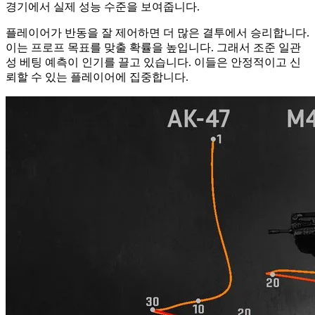
경기에서 실제 성능 수준을 보여줍니다.
플레이어가 반동을 잘 제어하면 더 많은 결투에서 승리합니다.
이는 프로프 목표를 맞출 확률을 높입니다. 그래서 조준 일관
성 베팅 예측이 인기를 끌고 있습니다. 이들은 안정적이고 신
뢰할 수 있는 플레이어에 집중합니다.