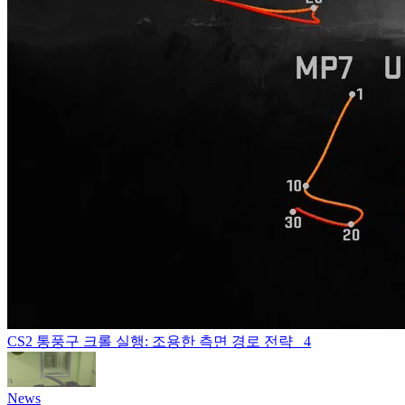
CS2 통풍구 크롤 실행: 조용한 측면 경로 전략
4
News