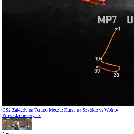
CS2 Zakłady na Tempo Meczu: Kursy na Szybkie vs Wolno-
Prowadzone Gry
2
News