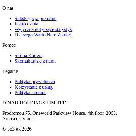
O nas
Subskrypcja premium
Jak to działa
Wytyczne dotyczące statystyk
Dlaczego Warto Nam Zaufać
Pomoc
Strona Kariera
Skontaktuj się z nami
Legalne
Polityka prywatności
Korzystanie z usług
Polityka cookies
DINAH HOLDINGS LIMITED
Prodromou 75, Oneworld Parkview House, 4th floor, 2063,
Nicosia, Cyprus
© bo3.gg 2026