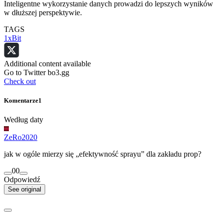
Inteligentne wykorzystanie danych prowadzi do lepszych wyników
w dłuższej perspektywie.
TAGS
1xBit
Additional content available
Go to Twitter bo3.gg
Check out
Komentarze
1
Według daty
ZeRo2020
jak w ogóle mierzy się „efektywność sprayu” dla zakładu prop?
0
0
Odpowiedź
See original