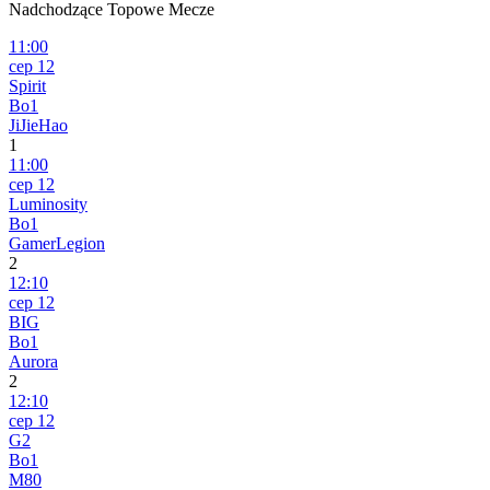
Nadchodzące Topowe Mecze
11:00
сер 12
Spirit
Bo1
JiJieHao
1
11:00
сер 12
Luminosity
Bo1
GamerLegion
2
12:10
сер 12
BIG
Bo1
Aurora
2
12:10
сер 12
G2
Bo1
M80