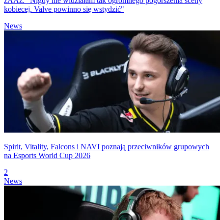
zAAz: "Nigdy nie widziałam tak ogromnego pogorszenia sceny
kobiecej. Valve powinno się wstydzić"
News
Spirit, Vitality, Falcons i NAVI poznają przeciwników grupowych
na Esports World Cup 2026
2
News