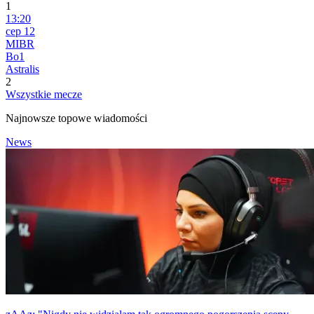
1
13:20
сер 12
MIBR
Bo1
Astralis
2
Wszystkie mecze
Najnowsze topowe wiadomości
News