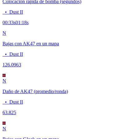
Colocación rápida de bomba (segundos)
•
Dust II
00:33
s
01:18
s
N
Bajas con AK47 en un mapa
•
Dust II
12
6.0963
N
Daño de AK47 (promedio/ronda)
•
Dust II
63.8
25
N