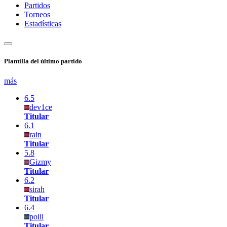
Partidos
Torneos
Estadísticas
Plantilla del último partido
más
6.5
dev1ce
Titular
6.1
rain
Titular
5.8
Gizmy
Titular
6.2
sirah
Titular
6.4
poiii
Titular