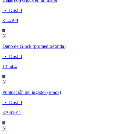
Bajas con Glock en un mapa
•
Dust II
3
1.4599
N
Daño de Glock (promedio/ronda)
•
Dust II
13.5
4.4
N
Puntuación del jugador (ronda)
•
Dust II
3796
1012
N