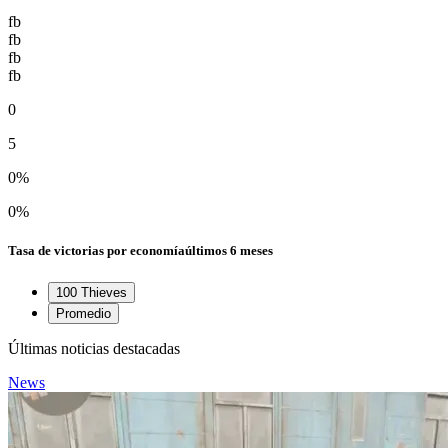
fb
fb
fb
fb
0
5
0%
0%
Tasa de victorias por economía
últimos 6 meses
100 Thieves
Promedio
Últimas noticias destacadas
News