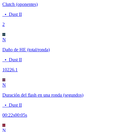
Clutch (oponentes)
•
Dust II
2
N
Daño de HE (total/ronda)
•
Dust II
102
26.1
N
Duración del flash en una ronda (segundos)
•
Dust II
00:22
s
00:05
s
N