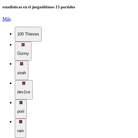
estadísticas en el juego
últimos 15 partidos
Más
100 Thieves
Gizmy
sirah
dev1ce
poiii
rain