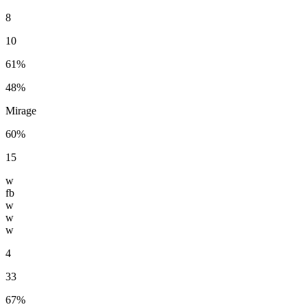
8
10
61%
48%
Mirage
60%
15
w
fb
w
w
w
4
33
67%