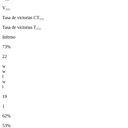
V
Tasa de victorias CT
Tasa de victorias T
Inferno
73%
22
w
w
l
w
l
19
1
62%
53%