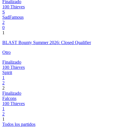
Finalizado
100 Thieves
S
SadFamous
2
0
1
BLAST Bounty Summer 2026: Closed Qualifier
Otro
Finalizado
100 Thieves
Spirit
1
2
2
Finalizado
Falcons
100 Thieves
1
2
1
Todos los partidos