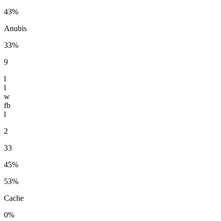
43%
Anubis
33%
9
l
l
w
fb
l
2
33
45%
53%
Cache
0%