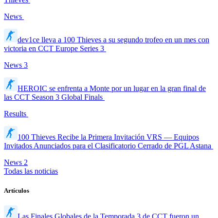
News
dev1ce lleva a 100 Thieves a su segundo trofeo en un mes con
victoria en CCT Europe Series 3
News
3
HEROIC se enfrenta a Monte por un lugar en la gran final de
las CCT Season 3 Global Finals
Results
100 Thieves Recibe la Primera Invitación VRS — Equipos
Invitados Anunciados para el Clasificatorio Cerrado de PGL Astana
News
2
Todas las noticias
Artículos
Las Finales Globales de la Temporada 3 de CCT fueron un