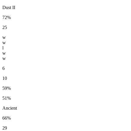
Dust II
72%
25
w
w
l
w
w
6
10
59%
51%
Ancient
66%
29