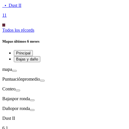
•
Dust II
1
1
Todos los récords
Mapas
últimos 6 meses
Principal
Bajas y daño
mapa
Puntuación
promedio
Conteo
Bajas
por ronda
Daño
por ronda
Dust II
6.1