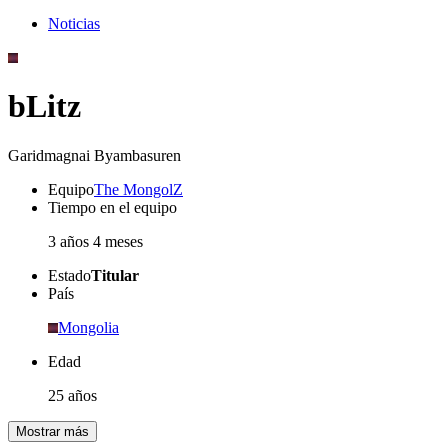
Noticias
bLitz
Garidmagnai Byambasuren
Equipo
The MongolZ
Tiempo en el equipo
3 años 4 meses
Estado
Titular
País
Mongolia
Edad
25 años
Mostrar más