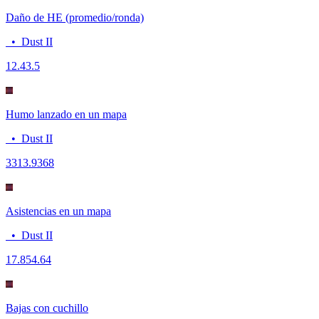
Daño de HE (promedio/ronda)
•
Dust II
12.4
3.5
Humo lanzado en un mapa
•
Dust II
33
13.9368
Asistencias en un mapa
•
Dust II
17.85
4.64
Bajas con cuchillo