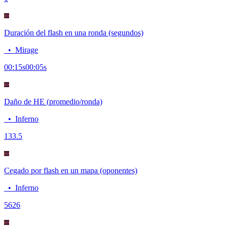
Duración del flash en una ronda (segundos)
•
Mirage
00:15
s
00:05
s
Daño de HE (promedio/ronda)
•
Inferno
13
3.5
Cegado por flash en un mapa (oponentes)
•
Inferno
56
26