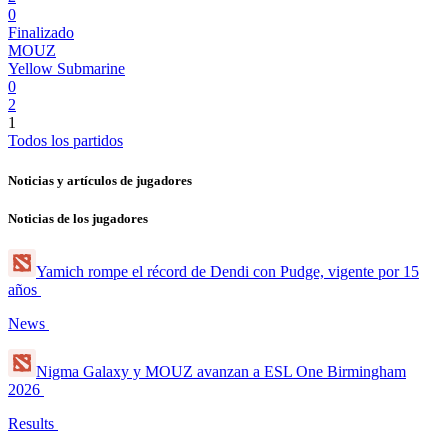
0
Finalizado
MOUZ
Yellow Submarine
0
2
1
Todos los partidos
Noticias y artículos de jugadores
Noticias de los jugadores
Yamich rompe el récord de Dendi con Pudge, vigente por 15
años
News
Nigma Galaxy y MOUZ avanzan a ESL One Birmingham
2026
Results