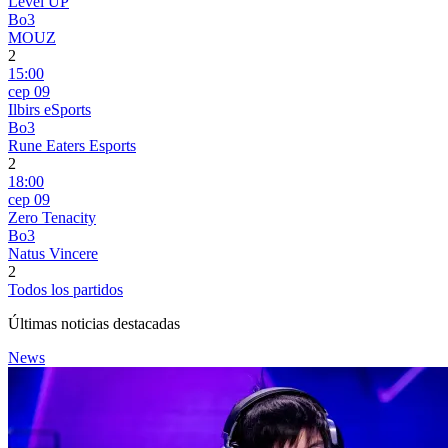
Level UP
Bo3
MOUZ
2
15:00
сер 09
Ilbirs eSports
Bo3
Rune Eaters Esports
2
18:00
сер 09
Zero Tenacity
Bo3
Natus Vincere
2
Todos los partidos
Últimas noticias destacadas
News