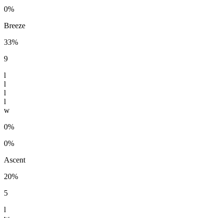
0%
Breeze
33%
9
l
l
l
l
w
0%
0%
Ascent
20%
5
l