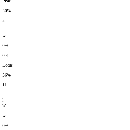
Pearl
50%
2
l
w
0%
0%
Lotus
36%
11
l
l
w
l
w
0%