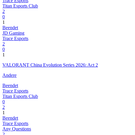
Trace Esports
Titan Esports Club
2
0
1
Beendet
JD Gaming
Trace Esports
2
0
1
VALORANT China Evolution Series 2026: Act 2
Andere
Beendet
Trace Esports
Titan Esports Club
0
2
1
Beendet
Trace Esports
Any Questions
2