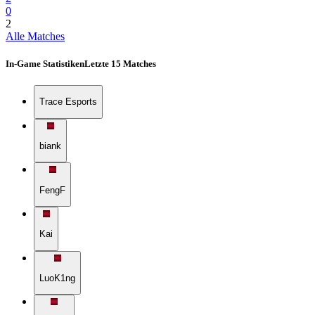
0
2
Alle Matches
In-Game Statistiken
Letzte 15 Matches
Trace Esports
biank
FengF
Kai
LuoK1ng