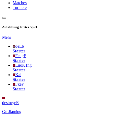
Matches
Turniere
Aufstellung letztes Spiel
Mehr
deLb
Starter
FengF
Starter
LuoK1ng
Starter
Kai
Starter
Fkey
Starter
destroyeR
Gu Jiaming