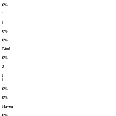
0%
1
l
0%
0%
Bind
0%
2
l
l
0%
0%
Haven
0%