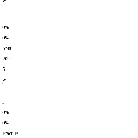
w
l
l
l
0%
0%
Split
20%
5
w
l
l
l
l
0%
0%
Fracture