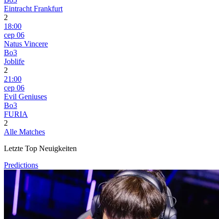
Eintracht Frankfurt
2
18:00
сер 06
Natus Vincere
Bo3
Joblife
2
21:00
сер 06
Evil Geniuses
Bo3
FURIA
2
Alle Matches
Letzte Top Neuigkeiten
Predictions