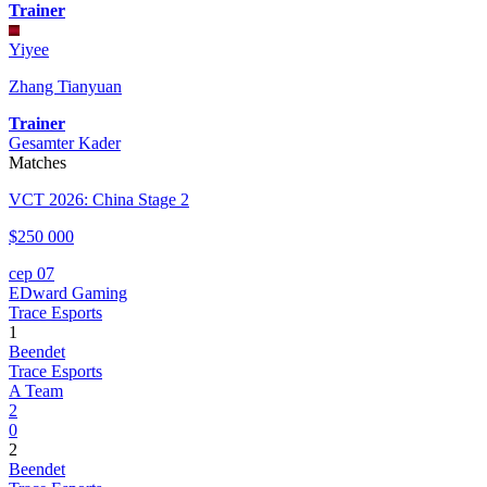
Trainer
Yiyee
Zhang Tianyuan
Trainer
Gesamter Kader
Matches
VCT 2026: China Stage 2
$250 000
сер 07
EDward Gaming
Trace Esports
1
Beendet
Trace Esports
A Team
2
0
2
Beendet