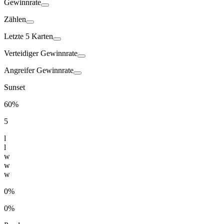
Gewinnrate
Zählen
Letzte 5 Karten
Verteidiger
Gewinnrate
Angreifer
Gewinnrate
Sunset
60%
5
l
l
w
w
w
0%
0%