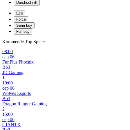
Durchschnitt
Eco
Force
Semi buy
Full buy
Kommende Top Spiele
08:00
сер 06
FunPlus Phoenix
Bo3
JD Gaming
1
10:00
сер 06
Wolves Esports
Bo3
Dragon Ranger Gaming
2
15:00
сер 06
GIANTX
Bo3