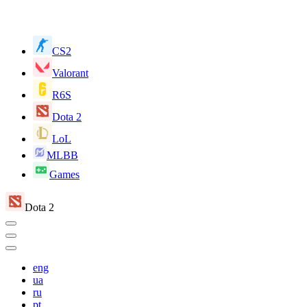
CS2
Valorant
R6S
Dota 2
LoL
MLBB
Games
Dota 2
eng
ua
ru
pt