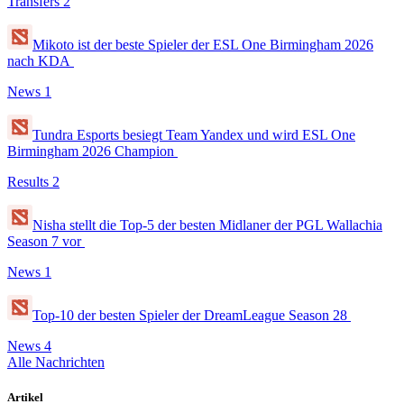
Transfers
2
Mikoto ist der beste Spieler der ESL One Birmingham 2026
nach KDA
News
1
Tundra Esports besiegt Team Yandex und wird ESL One
Birmingham 2026 Champion
Results
2
Nisha stellt die Top-5 der besten Midlaner der PGL Wallachia
Season 7 vor
News
1
Top-10 der besten Spieler der DreamLeague Season 28
News
4
Alle Nachrichten
Artikel