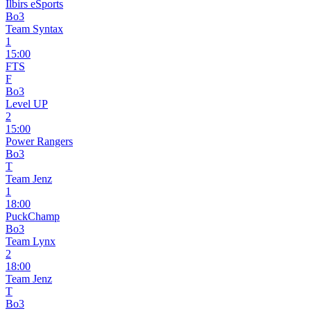
Ilbirs eSports
Bo3
Team Syntax
1
15:00
FTS
F
Bo3
Level UP
2
15:00
Power Rangers
Bo3
T
Team Jenz
1
18:00
PuckChamp
Bo3
Team Lynx
2
18:00
Team Jenz
T
Bo3