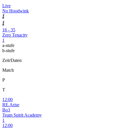
Live
No Hoodwink
16
-
35
Zero Tenacity
1
a-stufe
b-stufe
Zeit/Daten
Match
P
T
12:00
RE.Arise
Bo3
Team Spirit Academy
1
12:00