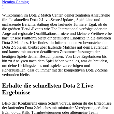
Nemiga Gaming
1
Willkommen im Dota 2 Match Center, deiner zentralen Anlaufstelle
für alle aktuellen Dota 2-Live-Score-Updates, Spielpläne und
umfassende Berichterstattung über laufende Turniere. Egal, ob du
die größten Tier-1-Events wie The International verfolgst oder ein
Auge auf regionale Qualifikationsturniere und kleinere Wettbewerbe
hast, unsere Plattform bietet dir detaillierte Einblicke in die aktuellen
Dota 2-Matches. Hier findest du Informationen zu bevorstehenden
Dota 2-Spielen, bleibst über laufende Matches auf dem Laufenden
und kannst mit unseren detaillierten Zusammenfassungen der
heutigen Spiele deinen Besuch planen. Von Live-Ergebnissen bis
hin zu Analysen nach dem Spiel haben wir alles, was du brauchst,
um deine Lieblingsteams und -spieler zu verfolgen und
sicherzustellen, dass du immer mit der kompetitiven Dota 2-Szene
verbunden bleibst.
Erhalte die schnellsten Dota 2 Live-
Ergebnisse
Bleib der Konkurrenz einen Schritt voraus, indem du die Ergebnisse
der laufenden Dota 2-Matches mit minimaler Verzögerung erhältst.
Egal, ob du Kills, Turmbesteigungen oder allgemeine Team