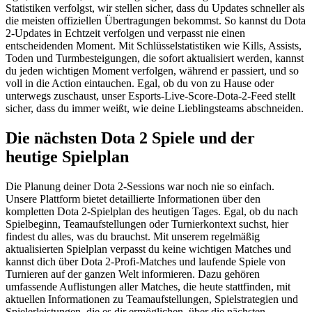
Statistiken verfolgst, wir stellen sicher, dass du Updates schneller als
die meisten offiziellen Übertragungen bekommst. So kannst du Dota
2-Updates in Echtzeit verfolgen und verpasst nie einen
entscheidenden Moment. Mit Schlüsselstatistiken wie Kills, Assists,
Toden und Turmbesteigungen, die sofort aktualisiert werden, kannst
du jeden wichtigen Moment verfolgen, während er passiert, und so
voll in die Action eintauchen. Egal, ob du von zu Hause oder
unterwegs zuschaust, unser Esports-Live-Score-Dota-2-Feed stellt
sicher, dass du immer weißt, wie deine Lieblingsteams abschneiden.
Die nächsten Dota 2 Spiele und der
heutige Spielplan
Die Planung deiner Dota 2-Sessions war noch nie so einfach.
Unsere Plattform bietet detaillierte Informationen über den
kompletten Dota 2-Spielplan des heutigen Tages. Egal, ob du nach
Spielbeginn, Teamaufstellungen oder Turnierkontext suchst, hier
findest du alles, was du brauchst. Mit unserem regelmäßig
aktualisierten Spielplan verpasst du keine wichtigen Matches und
kannst dich über Dota 2-Profi-Matches und laufende Spiele von
Turnieren auf der ganzen Welt informieren. Dazu gehören
umfassende Auflistungen aller Matches, die heute stattfinden, mit
aktuellen Informationen zu Teamaufstellungen, Spielstrategien und
Spielerleistungen, die es dir ermöglichen, über die nächsten