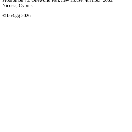
Prodromou 75, Oneworld Parkview House, 4th floor, 2063,
Nicosia, Cyprus
© bo3.gg 2026