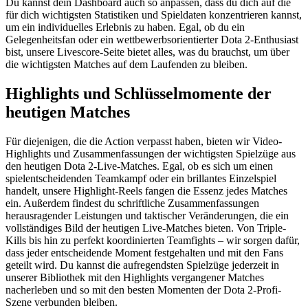
Du kannst dein Dashboard auch so anpassen, dass du dich auf die
für dich wichtigsten Statistiken und Spieldaten konzentrieren kannst,
um ein individuelles Erlebnis zu haben. Egal, ob du ein
Gelegenheitsfan oder ein wettbewerbsorientierter Dota 2-Enthusiast
bist, unsere Livescore-Seite bietet alles, was du brauchst, um über
die wichtigsten Matches auf dem Laufenden zu bleiben.
Highlights und Schlüsselmomente der
heutigen Matches
Für diejenigen, die die Action verpasst haben, bieten wir Video-
Highlights und Zusammenfassungen der wichtigsten Spielzüge aus
den heutigen Dota 2-Live-Matches. Egal, ob es sich um einen
spielentscheidenden Teamkampf oder ein brillantes Einzelspiel
handelt, unsere Highlight-Reels fangen die Essenz jedes Matches
ein. Außerdem findest du schriftliche Zusammenfassungen
herausragender Leistungen und taktischer Veränderungen, die ein
vollständiges Bild der heutigen Live-Matches bieten. Von Triple-
Kills bis hin zu perfekt koordinierten Teamfights – wir sorgen dafür,
dass jeder entscheidende Moment festgehalten und mit den Fans
geteilt wird. Du kannst die aufregendsten Spielzüge jederzeit in
unserer Bibliothek mit den Highlights vergangener Matches
nacherleben und so mit den besten Momenten der Dota 2-Profi-
Szene verbunden bleiben.