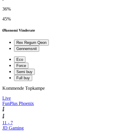
36%
45%
Økonomi Vinderate
Rex Regum Qeon
Gennemsnit
Eco
Force
Semi buy
Full buy
Kommende Topkampe
Live
FunPlus Phoenix
11
-
7
JD Gaming