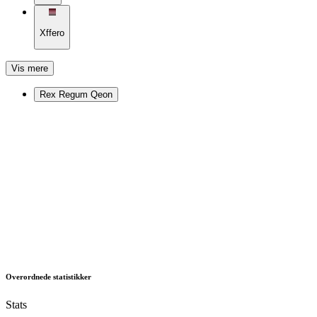
Xffero
Vis mere
Rex Regum Qeon
Overordnede statistikker
Stats