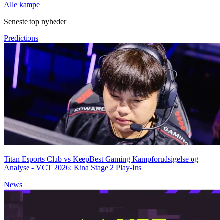
Alle kampe
Seneste top nyheder
Predictions
Titan Esports Club vs KeepBest Gaming Kampforudsigelse og
Analyse - VCT 2026: Kina Stage 2 Play-Ins
News