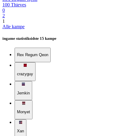
100 Thieves
0
2
1
Alle kampe
ingame statistik
sidste 15 kampe
Rex Regum Qeon
crazyguy
Jemkin
Monyet
Xan