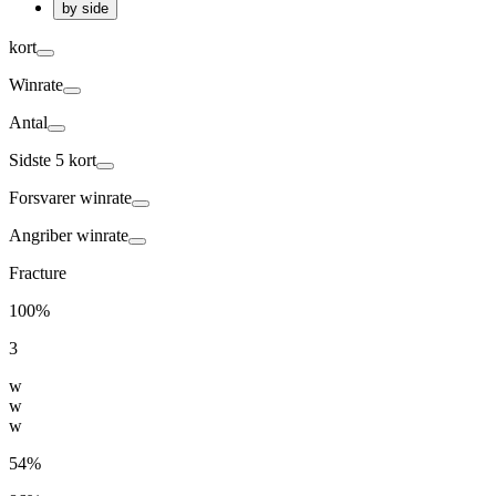
by side
kort
Winrate
Antal
Sidste 5 kort
Forsvarer
winrate
Angriber
winrate
Fracture
100%
3
w
w
w
54%