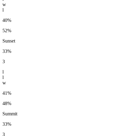
w
l
40%
52%
Sunset
33%
3
l
l
w
41%
48%
Summit
33%
3