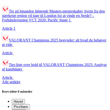
Tre på hinanden følgende Masters-mesterskaber, hvem fra den
stærkeste region vil tage til London for at vinde en fjerde? –
Forhåndsvisning VCT 2026: Pacific Stage 1
Article
1
VALORANT Champions 2025 begynder: alt hvad du behøver
at vide
Article
Tier-liste over hold til VALORANT Champions 2025: Analyse
af kandidater
Article
Alle artikler
Kort
sidste 6 måneder
Hoved
Pics/bans