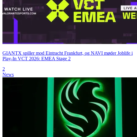
GIANTX spiller mod Eintracht Frankfurt, og NAVI møder Joblife i
Play-In VCT 2026: EMEA Stage 2
2
News