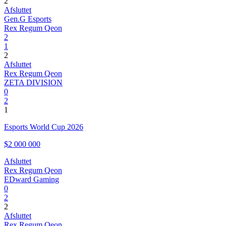
2
Afsluttet
Gen.G Esports
Rex Regum Qeon
2
1
2
Afsluttet
Rex Regum Qeon
ZETA DIVISION
0
2
1
Esports World Cup 2026
$2 000 000
Afsluttet
Rex Regum Qeon
EDward Gaming
0
2
2
Afsluttet
Rex Regum Qeon