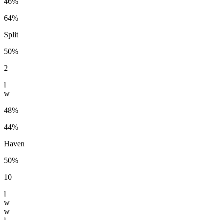
46%
64%
Split
50%
2
l
w
48%
44%
Haven
50%
10
l
w
w