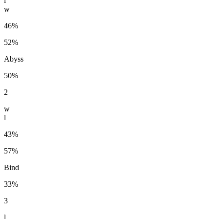
l
w
46%
52%
Abyss
50%
2
w
l
43%
57%
Bind
33%
3
l