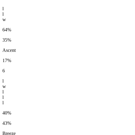
l
l
w
64%
35%
Ascent
17%
6
l
w
l
l
l
40%
43%
Breeze