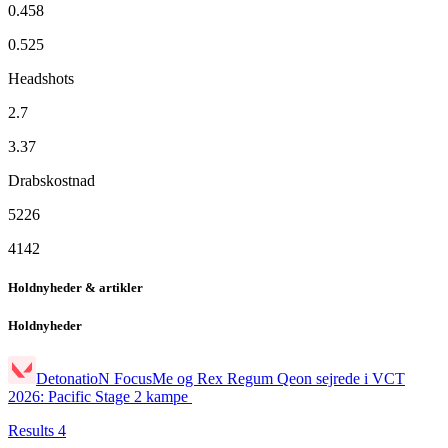
0.458
0.525
Headshots
2.7
3.37
Drabskostnad
5226
4142
Holdnyheder & artikler
Holdnyheder
DetonatioN FocusMe og Rex Regum Qeon sejrede i VCT
2026: Pacific Stage 2 kampe
Results
4