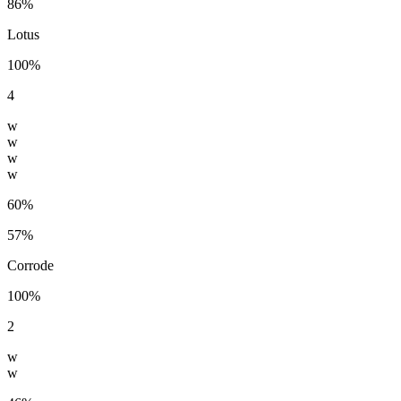
86%
Lotus
100%
4
w
w
w
w
60%
57%
Corrode
100%
2
w
w