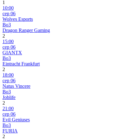
1
10:00
сер 06
Wolves Esports
Bo3
Dragon Ranger Gaming
2
15:00
сер 06
GIANTX
Bo3
Eintracht Frankfurt
2
18:00
сер 06
Natus Vincere
Bo3
Joblife
2
21:00
сер 06
Evil Geniuses
Bo3
FURIA
2