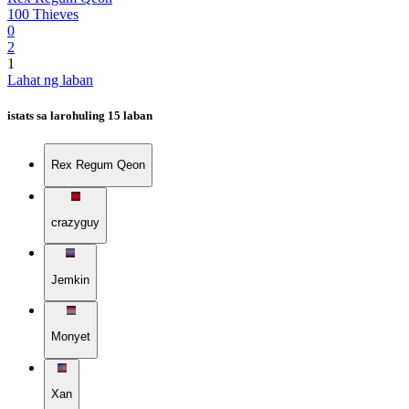
100 Thieves
0
2
1
Lahat ng laban
istats sa laro
huling 15 laban
Rex Regum Qeon
crazyguy
Jemkin
Monyet
Xan