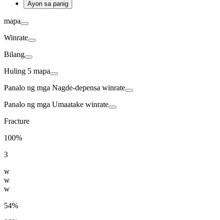
Ayon sa panig
mapa
Winrate
Bilang
Huling 5 mapa
Panalo ng mga Nagde-depensa
winrate
Panalo ng mga Umaatake
winrate
Fracture
100%
3
w
w
w
54%