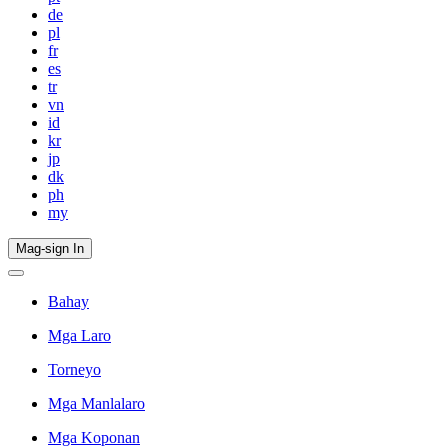
de
pl
fr
es
tr
vn
id
kr
jp
dk
ph
my
Mag-sign In
Bahay
Mga Laro
Torneyo
Mga Manlalaro
Mga Koponan