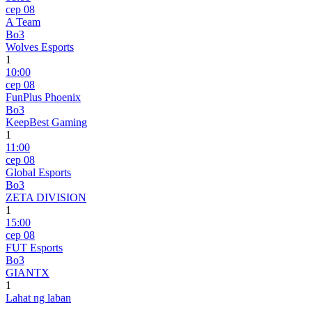
сер 08
A Team
Bo3
Wolves Esports
1
10:00
сер 08
FunPlus Phoenix
Bo3
KeepBest Gaming
1
11:00
сер 08
Global Esports
Bo3
ZETA DIVISION
1
15:00
сер 08
FUT Esports
Bo3
GIANTX
1
Lahat ng laban