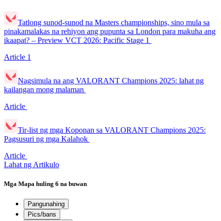
Tatlong sunod-sunod na Masters championships, sino mula sa
pinakamalakas na rehiyon ang pupunta sa London para makuha ang
ikaapat? – Preview VCT 2026: Pacific Stage 1
Article
1
Nagsimula na ang VALORANT Champions 2025: lahat ng
kailangan mong malaman
Article
Tir-list ng mga Koponan sa VALORANT Champions 2025:
Pagsusuri ng mga Kalahok
Article
Lahat ng Artikulo
Mga Mapa
huling 6 na buwan
Pangunahing
Pics/bans