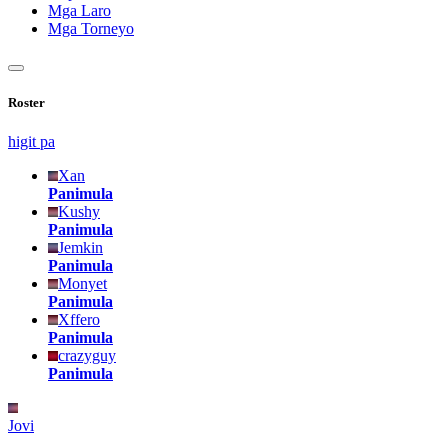
Mga Laro
Mga Torneyo
Roster
higit pa
Xan
Panimula
Kushy
Panimula
Jemkin
Panimula
Monyet
Panimula
Xffero
Panimula
crazyguy
Panimula
Jovi