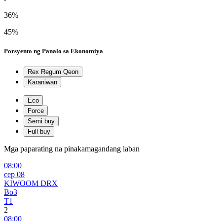
36%
45%
Porsyento ng Panalo sa Ekonomiya
Rex Regum Qeon
Karaniwan
Eco
Force
Semi buy
Full buy
Mga paparating na pinakamagandang laban
08:00
сер 08
KIWOOM DRX
Bo3
T1
2
08:00