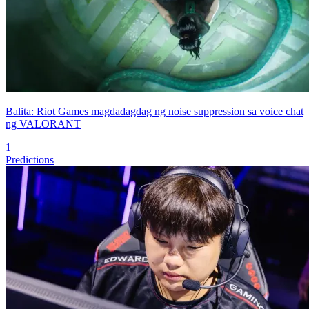
Balita: Riot Games magdadagdag ng noise suppression sa voice chat
ng VALORANT
1
Predictions