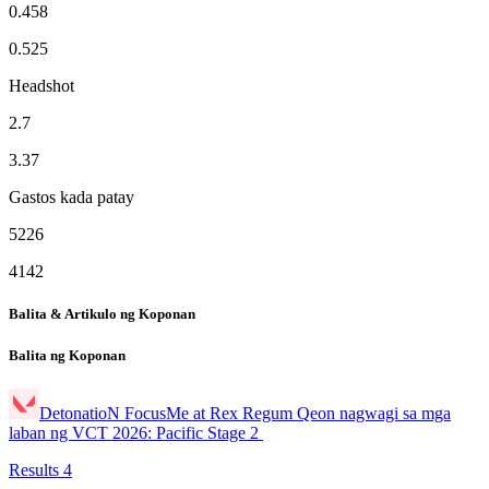
0.458
0.525
Headshot
2.7
3.37
Gastos kada patay
5226
4142
Balita & Artikulo ng Koponan
Balita ng Koponan
DetonatioN FocusMe at Rex Regum Qeon nagwagi sa mga
laban ng VCT 2026: Pacific Stage 2
Results
4