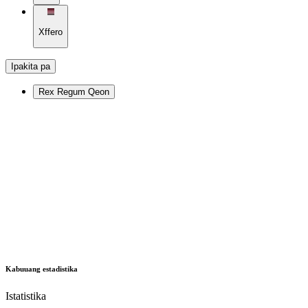
Xffero
Ipakita pa
Rex Regum Qeon
Kabuuang estadistika
Istatistika