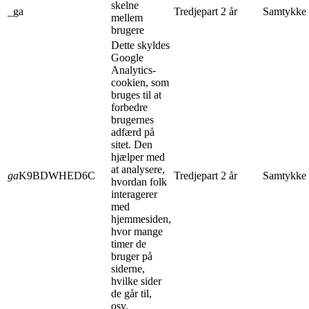
skelne
_ga
Tredjepart
2 år
Samtykke
mellem
brugere
Dette skyldes
Google
Analytics-
cookien, som
bruges til at
forbedre
brugernes
adfærd på
sitet. Den
hjælper med
at analysere,
ga
K9BDWHED6C
Tredjepart
2 år
Samtykke
hvordan folk
interagerer
med
hjemmesiden,
hvor mange
timer de
bruger på
siderne,
hvilke sider
de går til,
osv.