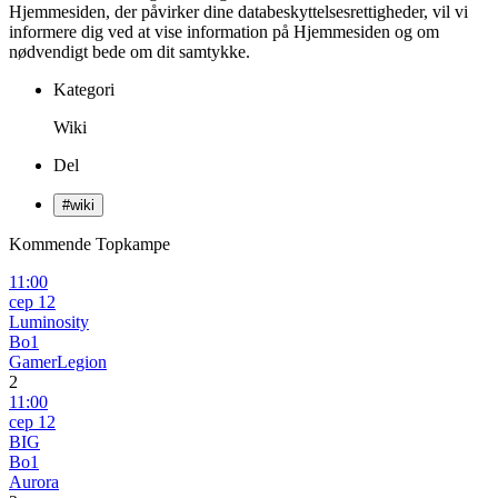
Hjemmesiden, der påvirker dine databeskyttelsesrettigheder, vil vi
informere dig ved at vise information på Hjemmesiden og om
nødvendigt bede om dit samtykke.
Kategori
Wiki
Del
#
wiki
Kommende Topkampe
11:00
сер 12
Luminosity
Bo1
GamerLegion
2
11:00
сер 12
BIG
Bo1
Aurora