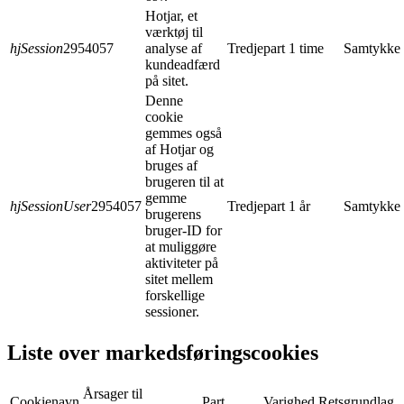
Hotjar, et
værktøj til
hjSession
2954057
analyse af
Tredjepart
1 time
Samtykke
kundeadfærd
på sitet.
Denne
cookie
gemmes også
af Hotjar og
bruges af
brugeren til at
gemme
hjSessionUser
2954057
Tredjepart
1 år
Samtykke
brugerens
bruger-ID for
at muliggøre
aktiviteter på
sitet mellem
forskellige
sessioner.
Liste over markedsføringscookies
Årsager til
Cookienavn
Part
Varighed
Retsgrundlag