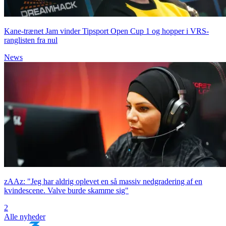
Kane-trænet Jam vinder Tipsport Open Cup 1 og hopper i VRS-
ranglisten fra nul
News
zAAz: "Jeg har aldrig oplevet en så massiv nedgradering af en
kvindescene. Valve burde skamme sig"
2
Alle nyheder