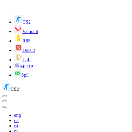
CS2
Valorant
R6S
Dota 2
LoL
MLBB
Spil
CS2
eng
ua
ru
pt