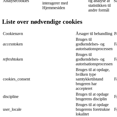
Analysecookies
og analyse af
S
interagerer med
statistikken til
Hjemmesiden
andre formål
Liste over nødvendige cookies
Cookienavn
Årsager til behandling
P
Bruges til
access
token
godkendelses- og
F
autorisationsprocessen
Bruges til
refresh
token
godkendelses- og
F
autorisationsprocessen
Bruges til at opdage,
hvilken type
cookies_consent
samtykketilstand
F
brugeren har
accepteret
Bruges til at opdage
discipline
F
brugerens disciplin
Bruges til at opdage
user_locale
brugerens foretrukne
F
lokalitet