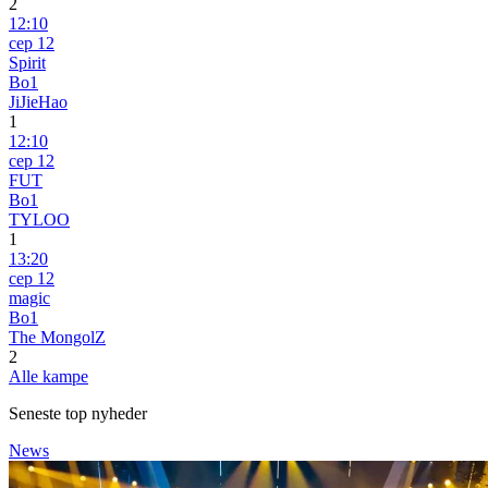
2
12:10
сер 12
Spirit
Bo1
JiJieHao
1
12:10
сер 12
FUT
Bo1
TYLOO
1
13:20
сер 12
magic
Bo1
The MongolZ
2
Alle kampe
Seneste top nyheder
News