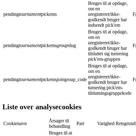
Bruges til at opdage,
om en
pending
tournament
pickems
uregistreret/ikke-
F
godkendt bruger har
indsendt pick'em
Bruges til at opdage,
om en
uregistreret/ikke-
pending
tournament
pickems
group
slug
F
godkendt bruger har
tilsluttet sig turnering
pick'em-gruppen
Bruges til at opdage,
om en
uregistreret/ikke-
pending
tournament
pickems
join
group_code
F
godkendt bruger har
turnering pick'em-
tilslutningsgruppekode
Liste over analysecookies
Årsager til
Cookienavn
Part
Varighed
Retsgrund
behandling
Bruges til at