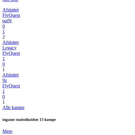
Afsluttet
FlyQuest
paiN
0
1
2
Afsluttet
Legacy
FlyQuest
1
0
1
Afsluttet
9z
FlyQuest
1
0
1
Alle kampe
ingame statistik
sidste 15 kampe
Mere