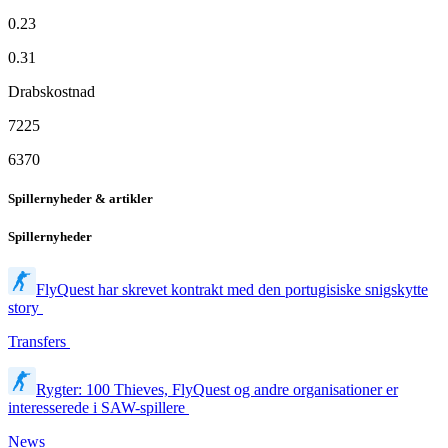
0.23
0.31
Drabskostnad
7225
6370
Spillernyheder & artikler
Spillernyheder
FlyQuest har skrevet kontrakt med den portugisiske snigskytte
story
Transfers
Rygter: 100 Thieves, FlyQuest og andre organisationer er
interesserede i SAW-spillere
News