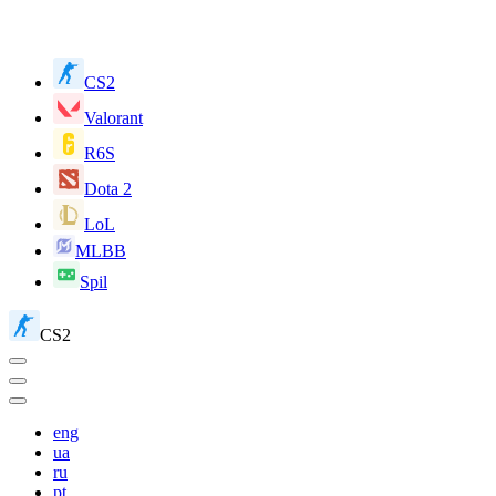
CS2
Valorant
R6S
Dota 2
LoL
MLBB
Spil
CS2
eng
ua
ru
pt