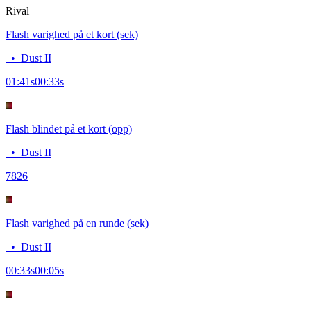
Rival
Flash varighed på et kort (sek)
•
Dust II
01:41
s
00:33
s
Flash blindet på et kort (opp)
•
Dust II
78
26
Flash varighed på en runde (sek)
•
Dust II
00:33
s
00:05
s