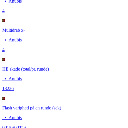
•
Anubis
4
Multidrab x-
•
Anubis
4
HE skade (total/pr. runde)
•
Anubis
132
26
Flash varighed på en runde (sek)
•
Anubis
00:16
s
00:05
s