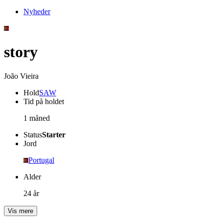
Nyheder
story
João Vieira
Hold
SAW
Tid på holdet
1 måned
Status
Starter
Jord
Portugal
Alder
24 år
Vis mere