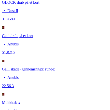
GLOCK drab på et kort
•
Dust II
3
1.4589
Galil drab på et kort
•
Anubis
5
1.8215
Galil skade (gennemsnit/pr. runde)
•
Anubis
22.5
6.3
Multidrab x-