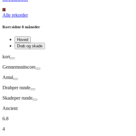
Alle rekorder
Kort
sidste 6 måneder
Hoved
Drab og skade
kort
Gennemsnit
score
Antal
Drab
per runde
Skade
per runde
Ancient
6.8
4