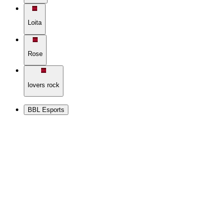
Loita
Rose
lovers rock
BBL Esports