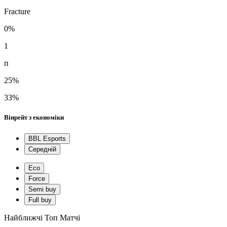
Fracture
0%
1
п
25%
33%
Вінрейт з економіки
BBL Esports
Середній
Eco
Force
Semi buy
Full buy
Найближчі Топ Матчі