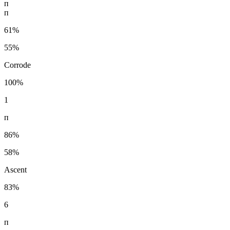
п
п
61%
55%
Corrode
100%
1
п
86%
58%
Ascent
83%
6
п