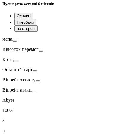
Пул карт
за останні 6 місяців
Основні
Піки/бани
по стороні
мапа
Відсоток перемог
К-сть
Останні 5 карт
Вінрейт
захисту
Вінрейт
атаки
Abyss
100%
3
п