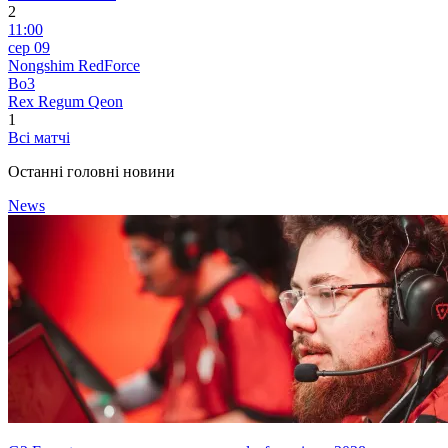
2
11:00
сер 09
Nongshim RedForce
Bo3
Rex Regum Qeon
1
Всі матчі
Останні головні новини
News