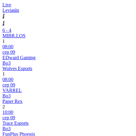
Live
Leviatán
6
-
4
MIBR.LOS
1
08:00
сер 09
EDward Gaming
Bo3
Wolves Esports
1
08:00
сер 09
VARREL
Bo3
Paper Rex
2
10:00
сер 09
Trace Esports
Bo3
FunPlus Phoenix