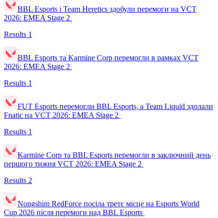
BBL Esports і Team Heretics здобули перемоги на VCT
2026: EMEA Stage 2
Results
1
BBL Esports та Karmine Corp перемогли в рамках VCT
2026: EMEA Stage 2
Results
1
FUT Esports перемогли BBL Esports, а Team Liquid здолали
Fnatic на VCT 2026: EMEA Stage 2
Results
1
Karmine Corp та BBL Esports перемогли в заключний день
першого тижня VCT 2026: EMEA Stage 2
Results
2
Nongshim RedForce посіла третє місце на Esports World
Cup 2026 після перемоги над BBL Esports