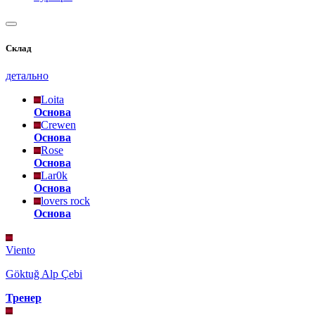
Склад
детально
Loita
Основа
Crewen
Основа
Rose
Основа
Lar0k
Основа
lovers rock
Основа
Viento
Göktuğ Alp Çebi
Тренер