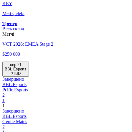
KEY
Mert Çelebi
Тренер
Весь склад
Матчі
VCT 2026: EMEA Stage 2
$250 000
сер 21
BBL Esports
?
TBD
Завершено
BBL Esports
Pcific Esports
2
1
1
Завершено
BBL Esports
Gentle Mates
2