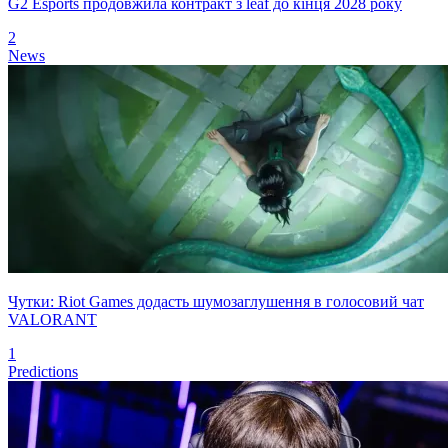
G2 Esports продовжила контракт з leaf до кінця 2028 року
2
News
Чутки: Riot Games додасть шумозаглушення в голосовий чат
VALORANT
1
Predictions