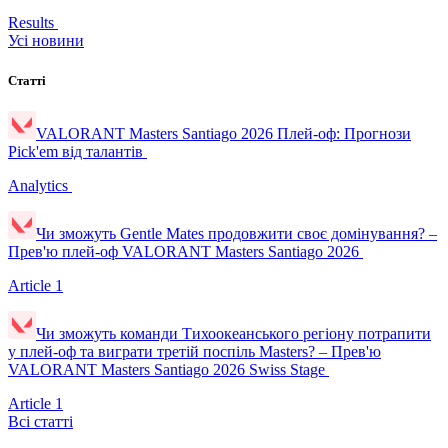
Results
Усі новини
Статті
VALORANT Masters Santiago 2026 Плей-оф: Прогнози
Pick'em від талантів
Analytics
Чи зможуть Gentle Mates продовжити своє домінування? –
Прев'ю плей-оф VALORANT Masters Santiago 2026
Article
1
Чи зможуть команди Тихоокеанського регіону потрапити
у плей-оф та виграти третій поспіль Masters? – Прев'ю
VALORANT Masters Santiago 2026 Swiss Stage
Article
1
Всі статті