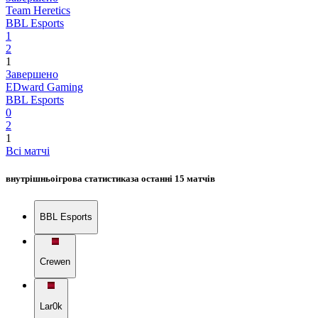
Team Heretics
BBL Esports
1
2
1
Завершено
EDward Gaming
BBL Esports
0
2
1
Всі матчі
внутрішньоігрова статистика
за останні 15 матчів
BBL Esports
Crewen
Lar0k