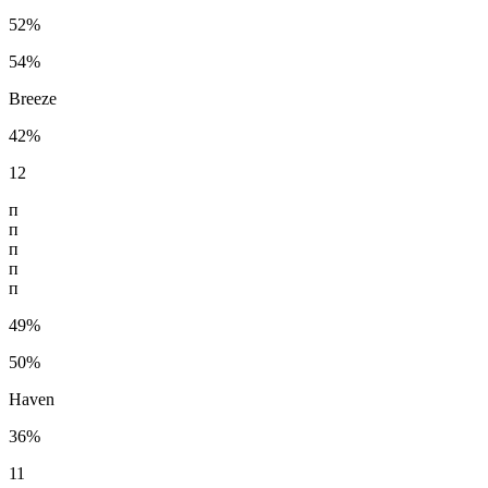
52%
54%
Breeze
42%
12
п
п
п
п
п
49%
50%
Haven
36%
11