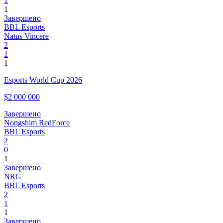
1
1
Завершено
BBL Esports
Natus Vincere
2
1
1
Esports World Cup 2026
$2 000 000
Завершено
Nongshim RedForce
BBL Esports
2
0
1
Завершено
NRG
BBL Esports
2
1
1
Завершено