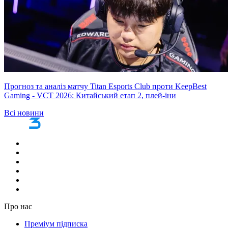
Прогноз та аналіз матчу Titan Esports Club проти KeepBest
Gaming - VCT 2026: Китайський етап 2, плей-іни
Всі новини
Про нас
Преміум підписка