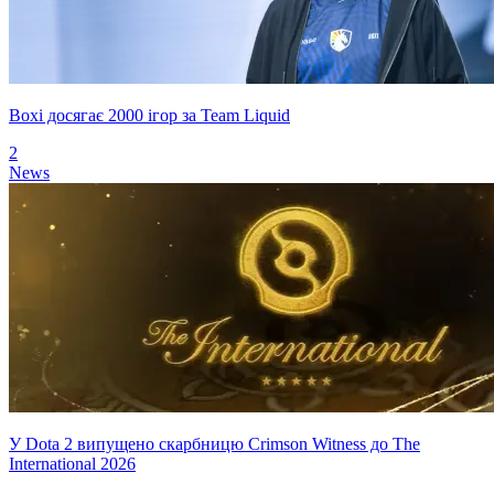
Boxi досягає 2000 ігор за Team Liquid
2
News
У Dota 2 випущено скарбницю Crimson Witness до The
International 2026