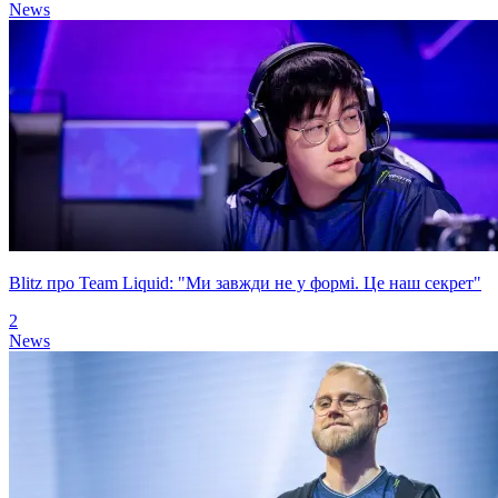
News
Blitz про Team Liquid: "Ми завжди не у формі. Це наш секрет"
2
News