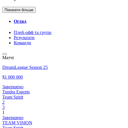
Показати більше
Огляд
Плей-офф та групи
Результати
Команди
Матчі
DreamLeague Season 25
$1 000 000
Завершено
Tundra Esports
Team Spirit
2
3
1
Завершено
TEAM VISION
Team Spirit