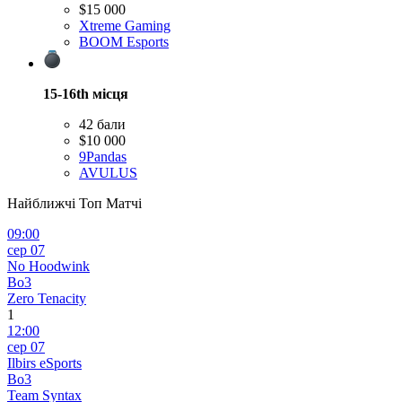
$15 000
Xtreme Gaming
BOOM Esports
15-16th
місця
42 бали
$10 000
9Pandas
AVULUS
Найближчі Топ Матчі
09:00
сер 07
No Hoodwink
Bo3
Zero Tenacity
1
12:00
сер 07
Ilbirs eSports
Bo3
Team Syntax