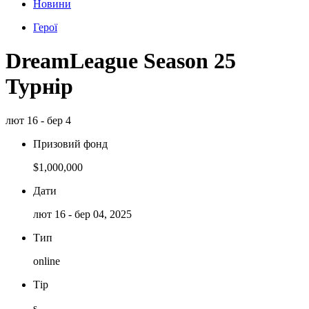
Новини
Герої
DreamLeague Season 25
Турнір
лют 16 - бер 4
Призовий фонд
$1,000,000
Дати
лют 16 - бер 04, 2025
Тип
online
Тір
s