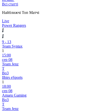
Всі статті
Найближчі Топ Матчі
Live
Power Rangers
9
-
13
Team Syntax
1
15:00
сер 08
Team Jenz
T
Bo3
Ilbirs eSports
1
18:00
сер 08
Amaru Gaming
Bo3
T
Team Jenz