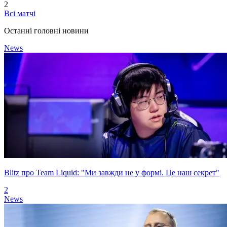
2
Всі матчі
Останні головні новини
News
Blitz про Team Liquid: "Ми завжди не у формі. Це наш секрет"
2
News