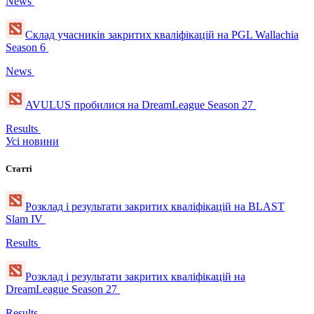
News
Склад учасників закритих кваліфікацій на PGL Wallachia
Season 6
News
AVULUS пробилися на DreamLeague Season 27
Results
Усі новини
Статті
Розклад і результати закритих кваліфікацій на BLAST
Slam IV
Results
Розклад і результати закритих кваліфікацій на
DreamLeague Season 27
Results