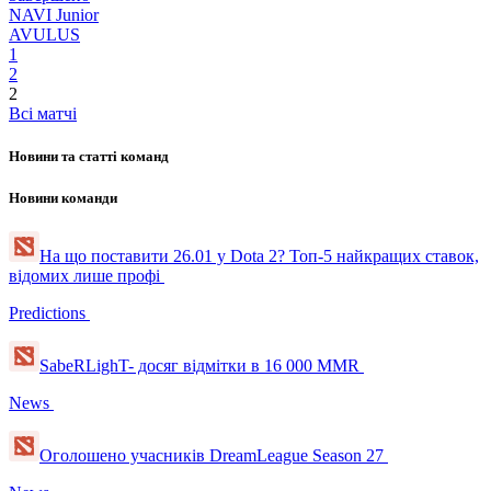
NAVI Junior
AVULUS
1
2
2
Всі матчі
Новини та статті команд
Новини команди
На що поставити 26.01 у Dota 2? Топ-5 найкращих ставок,
відомих лише профі
Predictions
SabeRLighT- досяг відмітки в 16 000 MMR
News
Оголошено учасників DreamLeague Season 27